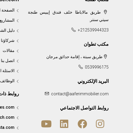
الصفحة ا
طريق مالاباطا خلف فندق إيبيس طنجة
سيتي سنتر.
المشاريع
+212539944323
دليل الش
شركاؤنا
مكتب تطوان
مقالات
طريق سبتة ، إقامة حدائق مرجان
اتصل بنا
BORJ AL ANDALOUS III — L’élégance au ser
0539996175
الاسئلة ا
البريد الإلكتروني
الوظائف
روابط ذات
contact@aaferimmobilier.com
ees.com
روابط التواصل الاجتماعي
ement a été
ach.com
ista.com