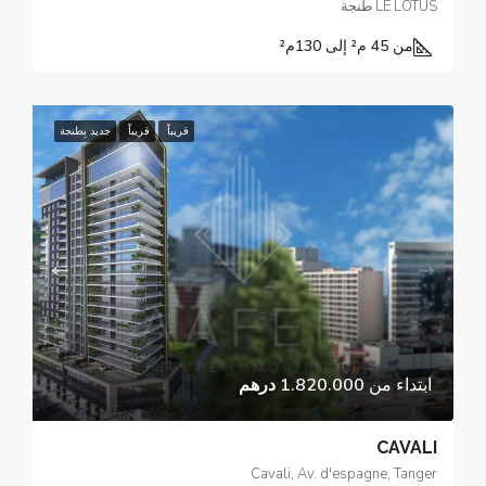
LE LOTUS طنجة
من 45 م² إلى 130
م²
قريباً
قريباً
جديد بِطنجة
ابتداء من
1.820.000 درهم
CAVALI
Cavali, Av. d'espagne, Tanger