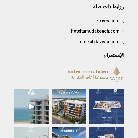
روابط ذات صلة
kirees.com
hoteltamudabeach.com
hotelkabilavista.com
الإنستغرام
aaferimmobilier
مجموعة أعافر العقارية
A remarkable home is more 
ARCHIPEL — L’été à Tanger prend une nou
A beautiful life begins with
RÉSIDENCE ENNASEE