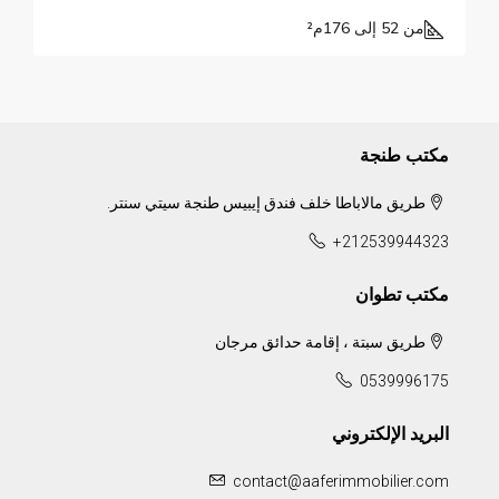
من 52 إلى 176
م²
مكتب طنجة
طريق مالاباطا خلف فندق إيبيس طنجة سيتي سنتر.
+212539944323
مكتب تطوان
طريق سبتة ، إقامة حدائق مرجان
0539996175
البريد الإلكتروني
contact@aaferimmobilier.com