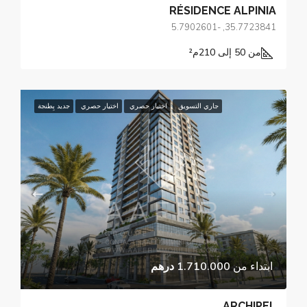
RÉSIDENCE ALPINIA
35.7723841, -5.7902601
من 50 إلى 210
م²
جاري التسويق
اختيار حصري
اختيار حصري
جديد بِطنجة
ابتداء من
1.710.000 درهم
ARCHIPEL