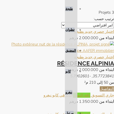
طنجة
3 Projets
ترتيب حسب:
تطوان
اختيار حصري
جديد بِطنجة
ابتداء من
2.000.000 درهم
المضيق
اختيار حصري
جديد بِطنجة
RÉSIDENCE ALPINIA
ابتداء من
2.000.000 درهم
كابو
35.7723841, -5.7902601
من 50 إلى 210
م²
التفاصيل
نيغرو
جاري التسويق
باقة التميُّز
جديد في كابو نيغرو
ابتداء من
1.350.000 درهم
مرتيل