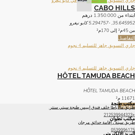
جاري التسويق
باقة التميُّز
جديد في كابو نيغرو
CABO HILLS
ابتداء من
1.350.000 درهم
35.645952, -5.294757 كابو نيغرو
من 45م² إلى 170م²
التفاصيل
جاري التسويق
جاهز للتسليم
4 نجوم
جاري التسويق
جاهز للتسليم
4 نجوم
HÔTEL TAMUDA BEACH
HÔTEL TAMUDA BEACH
11671
م²
مكتب طنجة
التفاصيل
طريق مالاباطا خلف فندق إيبيس طنجة سيتي سنتر.
+212539944323
مكتب تطوان
طريق سبتة ، إقامة حدائق مرجان
0539996175
البريد الإلكتروني