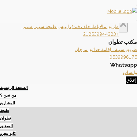
×
إغلاق
تواصل معنا
×
مكتب طنجة
طريق مالاباطا خلف فندق إيبيس طنجة سيتي سنتر.
+212539944323
مكتب تطوان
طريق سبتة ، إقامة حدائق مرجان
0539996175
Whatsapp
واتساب
إغلاق
الصفحة الرئيسية
من نحن ؟
المشاريع
طنجة
تطوان
المضيق
كابو نيغرو