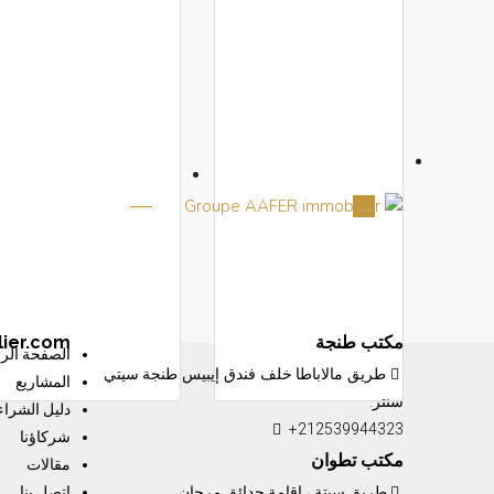
مكتب طنجة
ier.com
الصفحة الرئ
طريق مالاباطا خلف فندق إيبيس طنجة سيتي
المشاريع
سنتر.
دليل الشراء
+212539944323
شركاؤنا
مكتب تطوان
مقالات
طريق سبتة ، إقامة حدائق مرجان
اتصل بنا