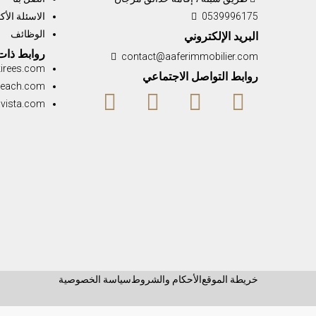
0539996175
الاسئلة الأك
الوظائف
البريد الإلكتروني
✨ BORJ AL ANDALOUS III — L’élégance au ser
روابط ذات
contact@aaferimmobilier.com
kirees.com
روابط التواصل الاجتماعي
beach.com
avista.com
ement a été
خريطة الموقع
الأحكام والشروط
سياسة الخصوصية