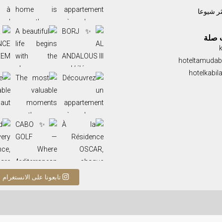
ثر شيوعا
A beautiful life begins with the place you call ho
✨ RÉSIDENCE ENNASEEM — L’adresse où le con
 صلة
hoteltamuda
Parce que le véritable haut standing ne se résum
The most valuable moments are the ones lived toget
hotelkabil
Behind every residence, there are hands that build
À la Résidence OSCAR, chaque appart
✨ CABO GOLF — Where Mediterranean elegance mee
تابعونا على الانستغرام