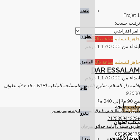
طنجة
1 Projet
ترتيب حسب:
تطوان
جاهز للتسليم
مباعة بالكامل
ابتداء من
1.170.000 درهم
جاهز للتسليم
مباعة بالكامل
المضيق
DAR ESSALAM
ابتداء من
1.170.000 درهم
إقامة دار السلام، شارع القوات المسلحة الملكية (Av. des FAR)، تطوان
كابو
93000
من 90 م² إلى 240
م²
مكتب طنجة
التفاصيل
طريق مالاباطا خلف فندق إيبيس طنجة سيتي سنتر.
نيغرو
+212539944323
مكتب تطوان
طريق سبتة ، إقامة حدائق مرجان
0539996175
البريد الإلكتروني
مرتيل