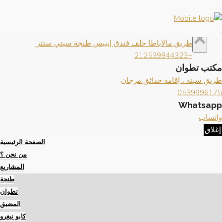
×
إغلاق
تواصل معنا
×
مكتب طنجة
طريق مالاباطا خلف فندق إيبيس طنجة سيتي سنتر.
+212539944323
مكتب تطوان
طريق سبتة ، إقامة حدائق مرجان
0539996175
Whatsapp
واتساب
إغلاق
الصفحة الرئيسية
من نحن ؟
المشاريع
طنجة
تطوان
المضيق
كابو نيغرو