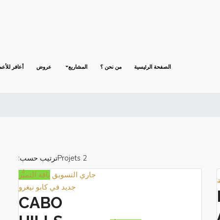
الصفحة الرئيسية
من نحن ؟
المشاريع
عروض
أعافر للأعم
2 Projets
ترتيب حسب:
جاري التسويق
باقة التميُّز
جديد في كابو نيغرو
CABO