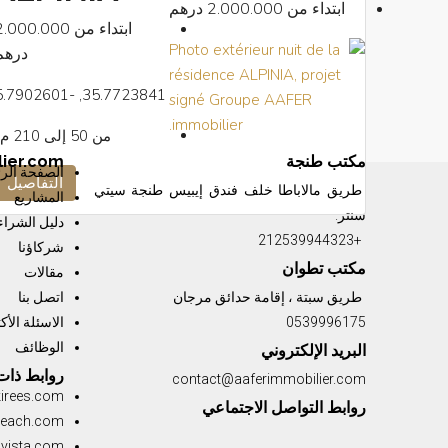
ابتداء من
2.000.000 درهم
ابتداء من
2.000.000
درهم
35.7723841, -5.7902601
من 50 إلى 210
م²
مكتب طنجة
ier.com
الصفحة الرئ
التفاصيل
طريق مالاباطا خلف فندق إيبيس طنجة سيتي
المشاريع
سنتر.
دليل الشراء
+212539944323
شركاؤنا
e to live—i
مكتب تطوان
مقالات
طريق سبتة ، إقامة حدائق مرجان
اتصل بنا
0539996175
الاسئلة الأك
الوظائف
البريد الإلكتروني
روابط ذات
contact@aaferimmobilier.com
kirees.com
روابط التواصل الاجتماعي
beach.com
avista.com