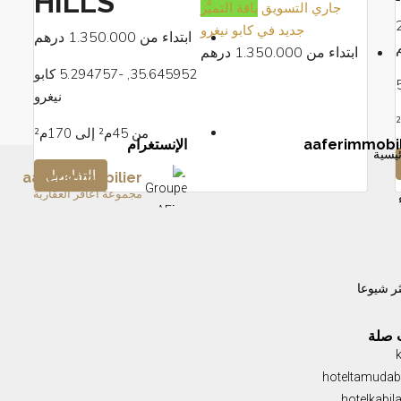
HILLS
جاري التسويق
باقة التميُّز
جديد في كابو نيغرو
ابتداء من
1.350.000 درهم
ابتداء من
1.350.000 درهم
35.645952, -5.294757 كابو
نيغرو
من 45م² إلى 170م²
aaferimmobil
الإنستغرام
يسية
التفاصيل
aaferimmobilier
مجموعة أعافر العقارية
A remarkable home is more than a plac
BORJ AL ANDALOUS III — L’élégance au ser
ARCHIPEL — L’été à Tanger prend une nou
ثر شيوعا
 صلة
hoteltamuda
hotelkabil