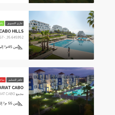
جاري التسويق
باقة
CABO HILLS
35.645952, -5.294757 كابو نيغرو
من 45م² إلى 170م²
جاهز للتسليم
مباع
ARIAT CABO
مجمع KARIAT CABO ، رقم 16 ، كابو نيغرو
من 55 م² إلى 130