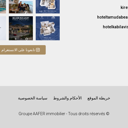
kir
Behind every residence, there are hands that build
À la Résidence OSCAR, chaque appart
hoteltamudabe
CABO GOLF — Where Mediterranean elegance mee
hotelkabilav
تابعونا على الانستغرام
خريطة الموقع
الأحكام والشروط
سياسة الخصوصية
© Groupe AAFER immobilier - Tous droits réservés