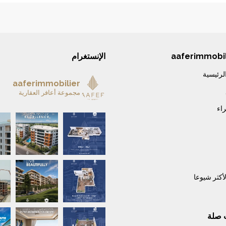
aaferimmobil
الإنستغرام
لرئيسية
aaferimmobilier
مجموعة أعافر العقارية
راء
A remarkable home is more than a place to live—i
ARCHIPEL — L’été à Tanger prend une nou
A beautiful life begins with the place you call ho
RÉSIDENCE ENNASEEM — L’adresse où le con
لأكثر شيوعا
Parce que le véritable haut standing ne se résum
The most valuable moments are the ones lived toget
 صلة