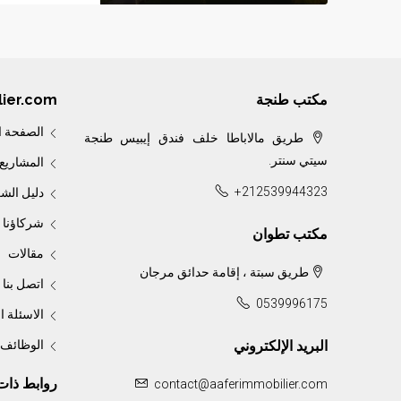
مكتب طنجة
ier.com
الصفحة ا
طريق مالاباطا خلف فندق إيبيس طنجة
سيتي سنتر.
المشاريع
+212539944323
دليل الش
شركاؤنا
مكتب تطوان
مقالات
طريق سبتة ، إقامة حدائق مرجان
اتصل بنا
BORJ AL ANDALOUS III — L’élégance au ser
0539996175
الاسئلة ا
البريد الإلكتروني
الوظائف
روابط ذات
contact@aaferimmobilier.com