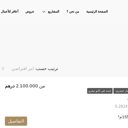
الصفحة الرئيسية
من نحن ؟
المشاريع
عروض
أعافر للأعمال
ترتيب حسب:
امر افتراضي
من
2.100.000 درهم
يار حصري
جديد في كابو نيغرو
م²
التفاصيل