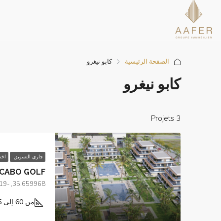
الصفحة الرئيسية
كابو نيغرو
كابو نيغرو
3 Projets
جاري التسويق
اخت
CABO GOLF
35.659968, -5.292419
من 60 إلى 155