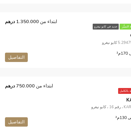
ابتداء من
1.350.000 درهم
 التميُّز
جديد في كابو نيغرو
التفاصيل
ابتداء من
750.000 درهم
ة بالكامل
K
م²
التفاصيل