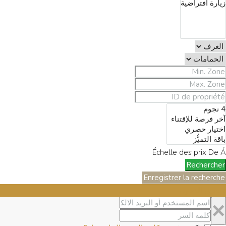
Échelle des prix
De
Á
Rechercher
Enregistrer la recherche
تسجيل الدخول
×