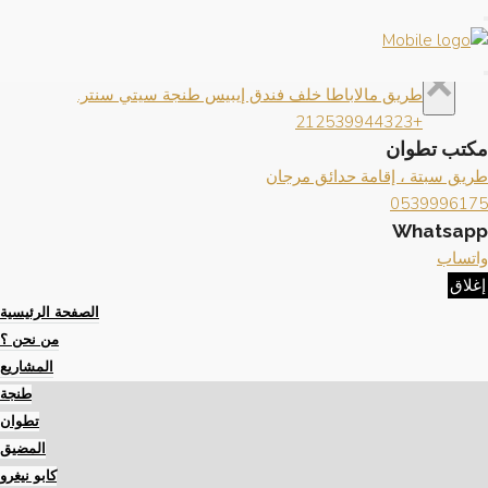
×
إغلاق
تواصل معنا
×
مكتب طنجة
طريق مالاباطا خلف فندق إيبيس طنجة سيتي سنتر.
+212539944323
مكتب تطوان
طريق سبتة ، إقامة حدائق مرجان
0539996175
Whatsapp
واتساب
إغلاق
الصفحة الرئيسية
من نحن ؟
المشاريع
طنجة
تطوان
المضيق
كابو نيغرو