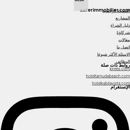
aaferimmobilier.com
الصفحة الرئيسية
المشاريع
دليل الشراء
شركاؤنا
مقالات
اتصل بنا
الاسئلة الأكثر شيوعا
الوظائف
روابط ذات صلة
kirees.com
hoteltamudabeach.com
hotelkabilavista.com
الإنستغرام