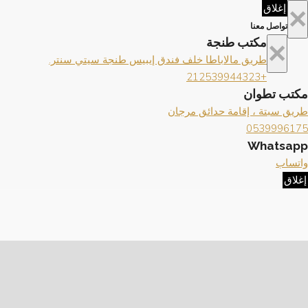
×
إغلاق
تواصل معنا
×
مكتب طنجة
طريق مالاباطا خلف فندق إيبيس طنجة سيتي سنتر.
+212539944323
مكتب تطوان
طريق سبتة ، إقامة حدائق مرجان
0539996175
Whatsapp
واتساب
إغلاق