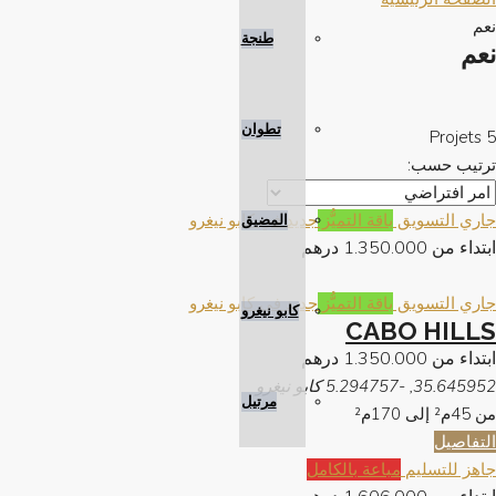
نعم
طنجة
نعم
تطوان
5 Projets
ترتيب حسب:
جاري التسويق
باقة التميُّز
جديد في كابو نيغرو
المضيق
ابتداء من
1.350.000 درهم
جاري التسويق
باقة التميُّز
جديد في كابو نيغرو
كابو نيغرو
CABO HILLS
ابتداء من
1.350.000 درهم
35.645952, -5.294757 كابو نيغرو
مرتيل
من 45م² إلى 170م²
التفاصيل
جاهز للتسليم
مباعة بالكامل