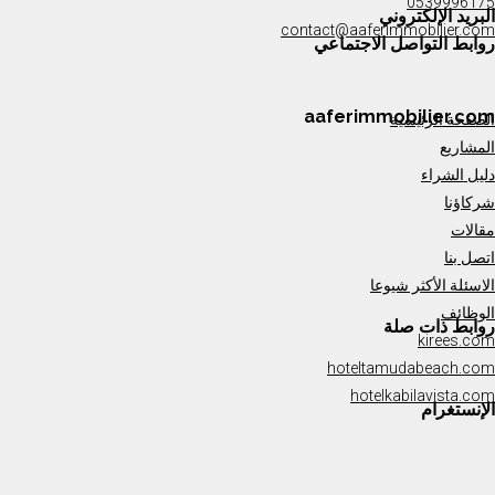
0539996175
البريد الإلكتروني
contact@aaferimmobilier.com
روابط التواصل الاجتماعي
aaferimmobilier.com
الصفحة الرئيسية
المشاريع
دليل الشراء
شركاؤنا
مقالات
اتصل بنا
الاسئلة الأكثر شيوعا
الوظائف
روابط ذات صلة
kirees.com
hoteltamudabeach.com
hotelkabilavista.com
الإنستغرام