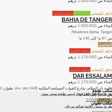
ابتداء من
1.000.000 درهم
جاهز للتسليم
باقة التميُّز
مباعة بالكامل
BAHIA DE TANGER
ابتداء من
1.000.000 درهم
Résidence Bahia, Tanger
من 67 م² إلى 140
م²
التفاصيل
جاهز للتسليم
مباعة بالكامل
ابتداء من
1.170.000 درهم
جاهز للتسليم
مباعة بالكامل
DAR ESSALAM
ابتداء من
1.170.000 درهم
إقامة دار السلام، شارع القوات المسلحة الملكية (Av. des FAR)، تطوان 93000
مكتب طنجة
طريق مالاباطا خلف فندق إيبيس طنجة سيتي سنتر.
من 90 م² إلى 240
م²
+212539944323
التفاصيل
مكتب تطوان
طريق سبتة ، إقامة حدائق مرجان