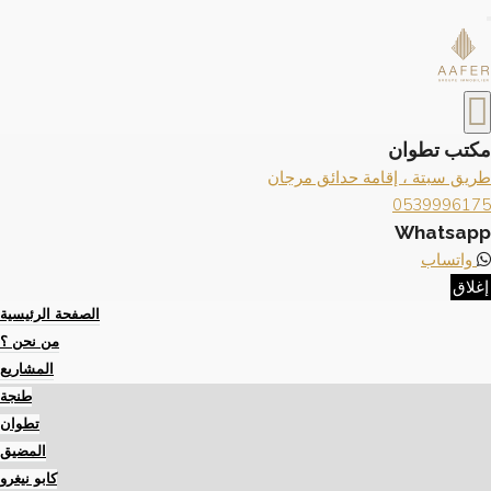
×
إغلاق
تواصل معنا
×
مكتب طنجة
طريق مالاباطا خلف فندق إيبيس طنجة سيتي سنتر.
+212539944323
مكتب تطوان
طريق سبتة ، إقامة حدائق مرجان
0539996175
Whatsapp
واتساب
إغلاق
الصفحة الرئيسية
من نحن ؟
المشاريع
طنجة
تطوان
المضيق
كابو نيغرو