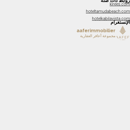
روابط ذات صلة
kirees.com
hoteltamudabeach.com
hotelkabilavista.com
الإنستغرام
aaferimmobilier
مجموعة أعافر العقارية
A remarkable home is mo
✨ ARCHIPEL — L’été à Tanger prend une nou
A beautiful life begins wi
✨ RÉSIDENCE ENNASEEM — L’adresse où le con
Parce que le véritable haut standing ne se résum
The most valuable momen
Behind every residence, there are hands that buil