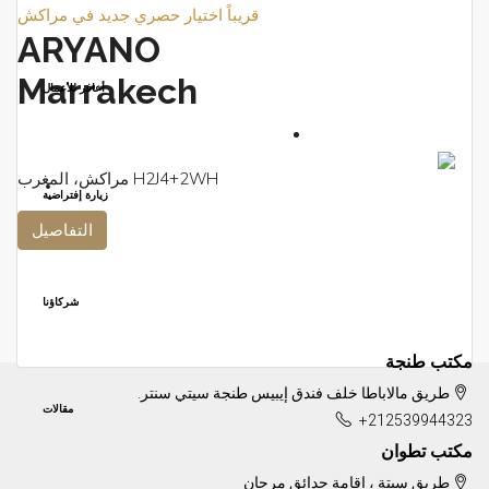
قريباً
اختيار حصري
جديد في مراكش
ARYANO
Marrakech
أعافر للأعمال
H2J4+2WH مراكش، المغرب
زيارة إفتراضية
التفاصيل
شركاؤنا
مكتب طنجة
طريق مالاباطا خلف فندق إيبيس طنجة سيتي سنتر.
مقالات
+212539944323
مكتب تطوان
طريق سبتة ، إقامة حدائق مرجان