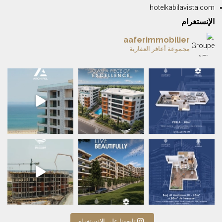
hotelkabilavista.com
الإنستغرام
aaferimmobilier
مجموعة أعافر العقارية
A remarkable home is mor
✨ ARCHIPEL — L’été à Tanger prend une nou
A beautiful life begins wi
✨ RÉSIDENCE ENNASEEM — L’adress
تابعونا على الانستغرام