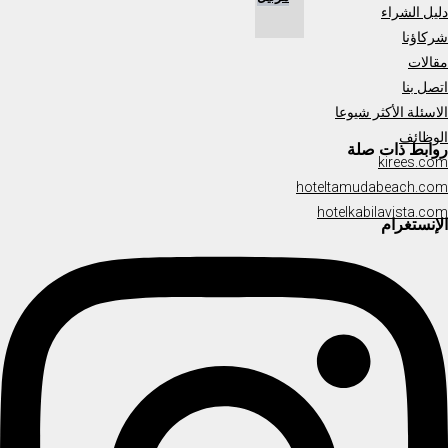
دليل الشراء
شركاؤنا
مقالات
اتصل بنا
الاسئلة الأكثر شيوعا
الوظائف
روابط ذات صلة
kirees.com
hoteltamudabeach.com
hotelkabilavista.com
الإنستغرام