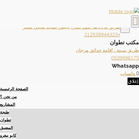
×
إغلاق
تواصل معنا
×
مكتب طنجة
طريق مالاباطا خلف فندق إيبيس طنجة سيتي سنتر.
+212539944323
مكتب تطوان
طريق سبتة ، إقامة حدائق مرجان
0539996175
Whatsapp
واتساب
إغلاق
الصفحة الرئيسية
من نحن ؟
المشاريع
طنجة
تطوان
المضيق
كابو نيغرو