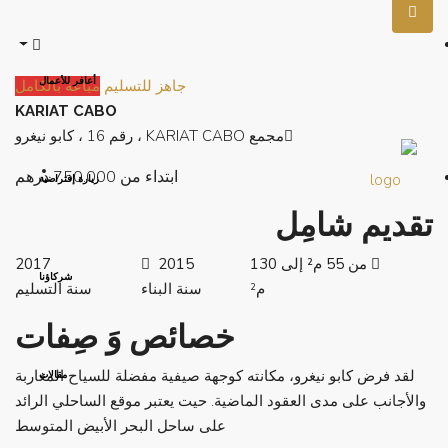
أعافر للأعمال
جاهز للتسليم
مباعة بالكامل
KARIAT CABO
مجمع KARIAT CABO ، رقم 16 ، كابو نيغرو
ابتداء من
750.000 درهم
زيارة إفتراضية
تقديم شامِل
من 55 م² إلى 130
2015
2017
شركاؤنا
م²
سنة البناء
سنة التسليم
خصائص وَ صِفات
لقد فرض كابو نيغرو، مكانته كوجهة صيفية مفضلة للسياح المغاربة
مقالات
والأجانب على مدى العقود الماضية. حيت يعتبر موقع الساحلي الرائد
على ساحل البحر الأبيض المتوسط