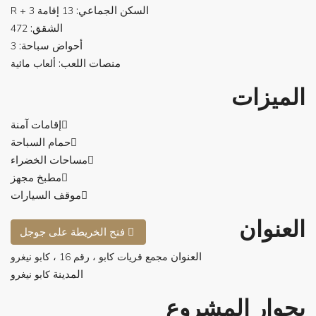
السكن الجماعي:
13 إقامة R + 3
الشقق:
472
أحواض سباحة:
3
منصات اللعب:
ألعاب مائية
الميزات
إقامات آمنة
حمام السباحة
مساحات الخضراء
مطبخ مجهز
موقف السيارات
العنوان
فتح الخريطة على جوجل
العنوان
مجمع قريات كابو ، رقم 16 ، كابو نيغرو
المدينة
كابو نيغرو
بجوار المشروع