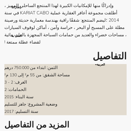
وإدراكًا منها للإمكانيات الكبيرة لهذا المنتجع الساحلي المميز ،
إنجازاتنا
أطلقت مجموعة أعافر العقارية عملية KARIAT CABO في سنة
2014 ؛ليضم المنتجع: شققًا راقية بهندسة معمارية حديثة ورصينة
مطلة على المسبح أو البحر ، حراسة وآمن ، أماكن لوقوف السيارات
، مساحات خضراء والعديد من حمامات السباحة المجهزة بالعاب مائية
اتصل بنا
لقضاء عطلة ممتعة !
التفاصيل
العربية
الثمن:
ابتداء من
750.000 درهم
مساحة الشقق:
من 55 م² إلى 130 م²
الغرف:
2 - 3
الحمامات:
2
سنة البناء:
2015
وضعية المشروع:
جاهز للتسليم
سنة التسليم:
2017
المزيد من التفاصيل