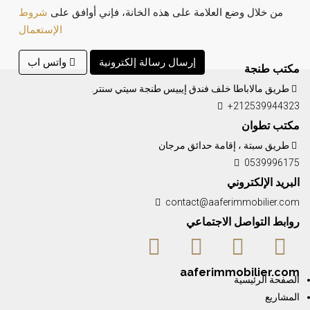
من خلال وضع العلامة على هذه الخانة، فإني أوافق على
شروط
الإستعمال
إرسال رسالة إلكترونية
واتس اب
مكتب طنجة
طريق مالاباطا خلف فندق إيبيس طنجة سيتي سنتر.
+212539944323
مكتب تطوان
طريق سبتة ، إقامة حدائق مرجان
0539996175
البريد الإلكتروني
contact@aaferimmobilier.com
روابط التواصل الاجتماعي
aaferimmobilier.com
الصفحة الرئيسية
المشاريع