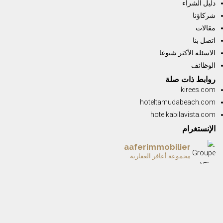
دليل الشراء
شركاؤنا
مقالات
اتصل بنا
الاسئلة الأكثر شيوعا
الوظائف
روابط ذات صلة
kirees.com
hoteltamudabeach.com
hotelkabilavista.com
الإنستغرام
aaferimmobilier
مجموعة أعافر العقارية
✨ BORJ AL ANDALOUS III — L’élégance au ser
A 