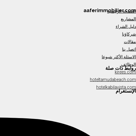
aaferimmobilier.com
الصفحة الرئيسية
المشاريع
دليل الشراء
شركاؤنا
مقالات
اتصل بنا
الاسئلة الأكثر شيوعا
الوظائف
روابط ذات صلة
kirees.com
hoteltamudabeach.com
hotelkabilavista.com
الإنستغرام