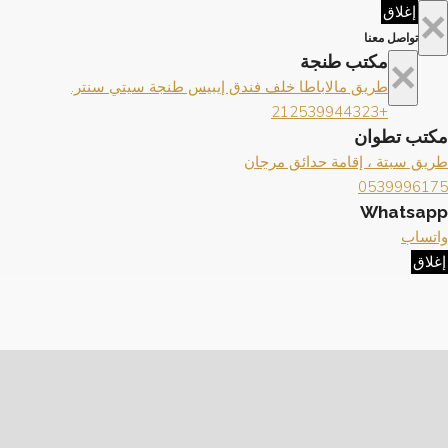
×
إغلاق
تواصل معنا
×
مكتب طنجة
طريق مالاباطا خلف فندق إيبيس طنجة سيتي سنتر.
+212539944323
مكتب تطوان
طريق سبتة ، إقامة حدائق مرجان
0539996175
Whatsapp
واتساب
إغلاق