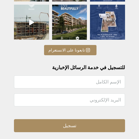
A beautiful life begins with
RÉSIDENCE ENNASEE
تابعونا على الانستغرام
للتسجيل في خدمة الرسائل الإخبارية