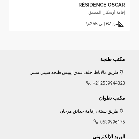
RÉSIDENCE OSCAR
إقامة أوسكار، المضيق
من 67 إلى 255
م²
مكتب طنجة
طريق مالاباطا خلف فندق إيبيس طنجة سيتي سنتر.
+212539944323
مكتب تطوان
طريق سبتة ، إقامة حدائق مرجان
0539996175
البريد الإلكتروني