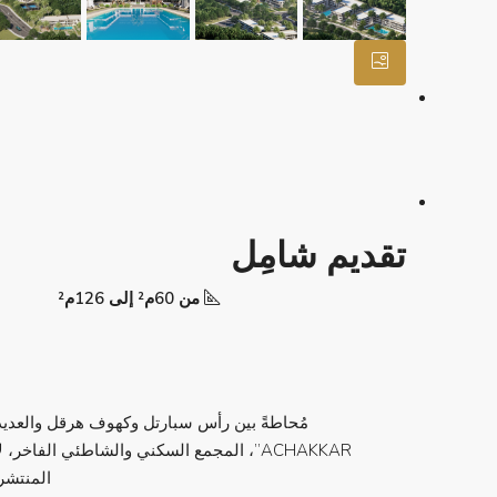
تقديم شامِل
من 60م² إلى 126م²
ACHAKKAR”، المجمع السكني والشاطئي الفاخ
المنتشرة بتناغم عبر 15 مب