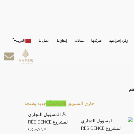
زيارة إفتراضية
شركاؤنا
مقالات
إنجازاتنا
اتصل بنا
العربية
جاري التسويق
باقة التميُّز
جديد بِطنجة
المسؤول التجاري
لمشروع RÉSIDENCE
OCEANA