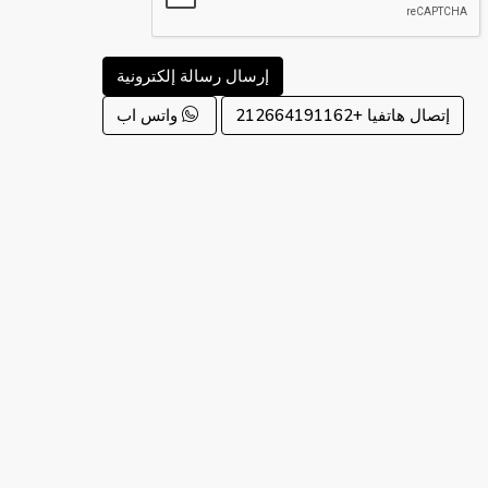
إرسال رسالة إلكترونية
إتصال هاتفيا
+212664191162
واتس اب