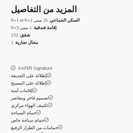
المزيد من التفاصيل
السكن الجماعي:
15 مبنى R+1 et R+2
إقامة فندقية:
1 مبنى R+3
شقق:
232
محال تجارية:
1
AAFER Signature
إطلالة على الحديقة
إطلالة على المسبح
إقامات آمنة
تصميم فاخر ومعاصر
تكييف الهواء مركزي
حمام السباحة
حمام سباحة خاص
حمامات من الطراز الرفيع