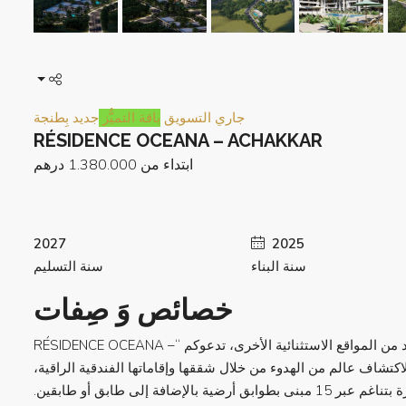
جاري التسويق
باقة التميُّز
جديد بِطنجة
RÉSIDENCE OCEANA – ACHAKKAR
ابتداء من
1.380.000 درهم
2027
2025
سنة البناء
سنة التسليم
خصائص وَ صِفات
مُحاطةً بين رأس سبارتل وكهوف هرقل والعديد من المواقع الاستثنائية الأخرى، تدعوكم “RÉSIDENCE OCEANA –
ر، لاكتشاف عالم من الهدوء من خلال شققها وإقاماتها الفندقية الراقية،
نى بطوابق أرضية بالإضافة إلى طابق أو طابقين.