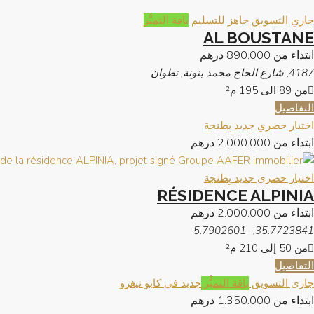
جاري التسويق
جاهز للتسليم
باقة التميُّز
AL BOUSTANE
ابتداء من
890.000 درهم
4187, شارع الحاج محمد بنونة, تطوان
من 89 الى 195
م²
التفاصيل
اختيار حصري
جديد بِطنجة
ابتداء من
2.000.000 درهم
اختيار حصري
جديد بِطنجة
RÉSIDENCE ALPINIA
ابتداء من
2.000.000 درهم
35.7723841, -5.7902601
من 50 إلى 210
م²
التفاصيل
جاري التسويق
باقة التميُّز
جديد في كابو نيغرو
ابتداء من
1.350.000 درهم