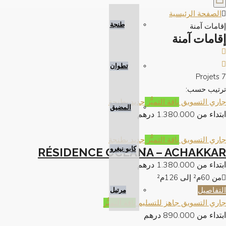
الصفحة الرئيسية
طنجة
إقامات آمنة
إقامات آمنة
تطوان
7 Projets
ترتيب حسب:
جاري التسويق
باقة التميُّز
جديد بِطنجة
المضيق
ابتداء من
1.380.000 درهم
جاري التسويق
باقة التميُّز
جديد بِطنجة
كابو نيغرو
RÉSIDENCE OCEANA – ACHAKKAR
ابتداء من
1.380.000 درهم
من 60م² إلى 126م²
التفاصيل
مرتيل
جاري التسويق
جاهز للتسليم
باقة التميُّز
ابتداء من
890.000 درهم