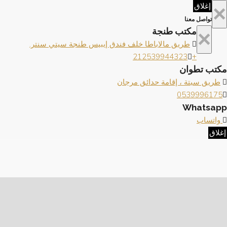
×
إغلاق
تواصل معنا
×
مكتب طنجة
طريق مالاباطا خلف فندق إيبيس طنجة سيتي سنتر.
+212539944323
مكتب تطوان
طريق سبتة ، إقامة حدائق مرجان
0539996175
Whatsapp
واتساب
إغلاق