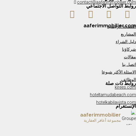
contact@aaferimmobilier.com
روابط التواصل الاجتماعي
aaferimmobilier.com
الصفحة الرئيسية
المشاريع
دليل الشراء
شركاؤنا
مقالات
اتصل بنا
الاسئلة الأكثر شيوعا
الوظائف
روابط ذات صلة
kirees.com
hoteltamudabeach.com
hotelkabilavista.com
الإنستغرام
aaferimmobilier
مجموعة أعافر العقارية
✨ ARCHIPEL — L’été à Tanger prend une nou