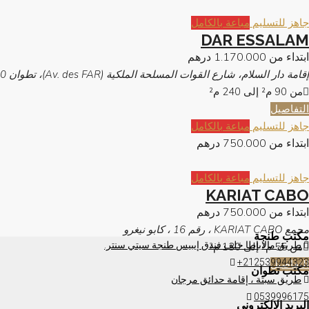
جاهز للتسليم
مباعة بالكامل
DAR ESSALAM
ابتداء من
1.170.000 درهم
إقامة دار السلام، شارع القوات المسلحة الملكية (Av. des FAR)، تطوان 93000
من 90 م² إلى 240
م²
التفاصيل
جاهز للتسليم
مباعة بالكامل
ابتداء من
750.000 درهم
جاهز للتسليم
مباعة بالكامل
KARIAT CABO
ابتداء من
750.000 درهم
مجمع KARIAT CABO ، رقم 16 ، كابو نيغرو
مكتب طنجة
طريق مالاباطا خلف فندق إيبيس طنجة سيتي سنتر.
من 55 م² إلى 130
م²
+212539944323
التفاصيل
مكتب تطوان
طريق سبتة ، إقامة حدائق مرجان
0539996175
البريد الإلكتروني