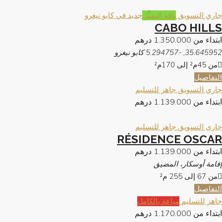
جاري التسويق
باقة التميُّز
جديد في كابو نيغرو
CABO HILLS
ابتداء من
1.350.000 درهم
35.645952, -5.294757 كابو نيغرو
من 45م² إلى 170م²
التفاصيل
جاري التسويق
جاهز للتسليم
ابتداء من
1.139.000 درهم
جاري التسويق
جاهز للتسليم
RÉSIDENCE OSCAR
ابتداء من
1.139.000 درهم
إقامة أوسكار، المضيق
من 67 إلى 255
م²
التفاصيل
جاهز للتسليم
مباعة بالكامل
ابتداء من
1.170.000 درهم