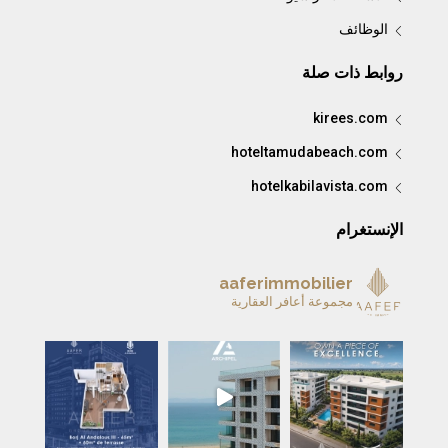
الوظائف
روابط ذات صلة
kirees.com
hoteltamudabeach.com
hotelkabilavista.com
الإنستغرام
aaferimmobilier
مجموعة أعافر العقارية
A remar
BORJ AL ANDALOUS III — L’élégance au ser