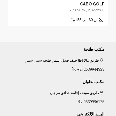
CABO GOLF
35.659968, -5.292419
من 60 إلى 155
م²
مكتب طنجة
طريق مالاباطا خلف فندق إيبيس طنجة سيتي سنتر.
+212539944323
مكتب تطوان
طريق سبتة ، إقامة حدائق مرجان
0539996175
البريد الإلكتروني