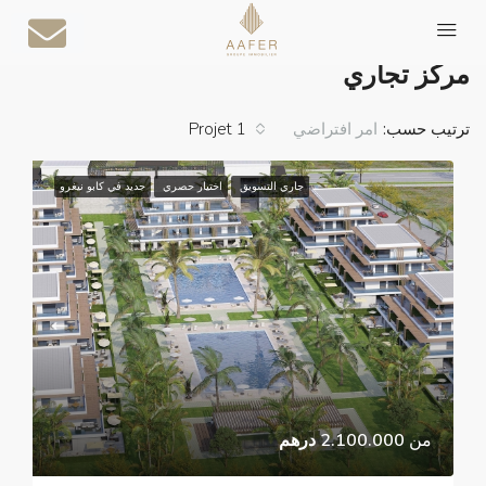
الصفحة الرئيسية
مركز تجاري
مركز تجاري
ترتيب حسب:
1 Projet
امر افتراضي
جاري التسويق
اختيار حصري
جديد في كابو نيغرو
من
2.100.000 درهم