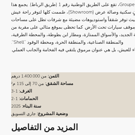
إقامة ENNASEEM، إنجاز متميز لـ Groupe AAFER Immobilier، تقع على الطريق الوطنية رقم 1 (طريق الرباط). يجمع هذا
المشروع الفريد بين الأناقة والحداثة من خلال ثلاثة مبانٍ سكنية وصالة عرض (Showroom)، صُممت كلها لتوفر راحة عيش
ى، حيث توفر شققاً واستوديوهات مضيئة مع شرفات تطل على مساحات
وموقف سيارات تحت الأرض. كما تحظى بموقع مثالي على مقربة من
 الجديد، والأسواق الممتازة، ومطار ابن بطوطة، والمحطة الطرقية،
والمنطقة الصناعية، والمنطقة الحرة، ومحطة الوقود “Shell”.
الثمن:
من
1.400.000 درهم
مساحة الشقق:
من 70 إلى 115 م²
الغرف:
1-3
الحمامات:
1-2
سنة البناء:
2025
وضعية المشروع:
جاري التسويق
المزيد من التفاصيل