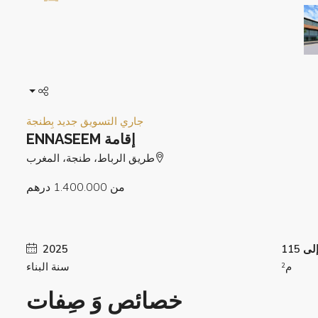
جاري التسويق
جديد بِطنجة
إقامة ENNASEEM
طريق الرباط، طنجة، المغرب
من
1.400.000 درهم
2025
م²
سنة البناء
خصائص وَ صِفات