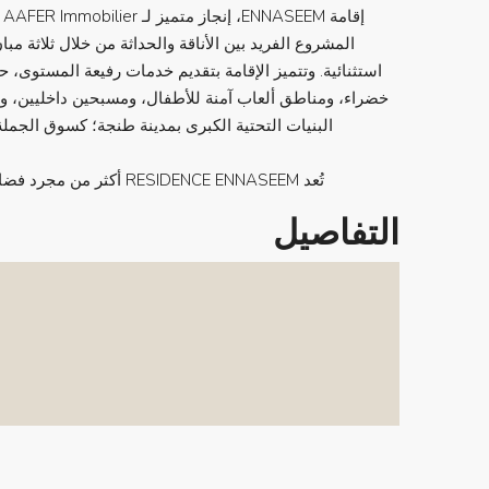
استثنائية. وتتميز الإقامة بتقديم خدمات رفيعة المستو
خضراء، ومناطق ألعاب آمنة للأطفال، ومسبحين داخليين، 
البنيات التحتية الكبرى بمدينة طنجة؛ كسوق الجملة
تُعد RESIDENCE ENNASEEM أكثر من مجرد فضاء للعيش، بل هي عنوان مرموق يلتقي فيه الفخامة والجانب العملي.
التفاصيل