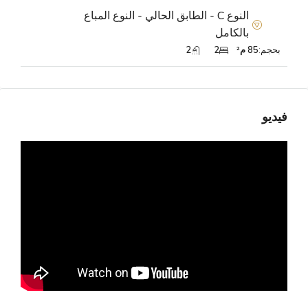
النوع C - الطابق الحالي - النوع المباع
بالكامل
بحجم:
85 م²
2
2
فيديو