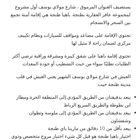
يستضيف العنوان المرموق ، شارع مولاي يوسف أول مشروع
لمجموعة عافر العقارية بطنجة. باهيا طنجة هي إقامة آمنة تجمع
بين السحر والانسجام.
تحتوي الإقامة على مصاعد ومواقف للسيارات ونظام تكييف
مركزي لضمان راحة لا مثيل لها.
تحتوي إقامة باهيا على شقق كبيرة ومشرقة وراقية ترضي أكثر
الطلبات تطلبًا سواء من حيث التشطيب أو جودة المعدات.
العيش في شارع مولاي يوسف الشهير يعني العيش في قلب
مدينة طنجة حيت:
يبعد بدقيقتان من الطريق المؤدي إلى المنطقة الحرة ومطار
ابن بطوطة والطريق السريع الرباط
يبعد بدقيقتان من الطريق المؤدي إلى ملوسة وتطوان
وشفشاون
يبعد بأقل من 10 دقائق من مارينا باي طنجة
اختيار باهيا طنجة هو قبل كل شيء اختيار مروج متخصص وذوي