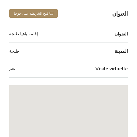
العنوان
فتح الخريطة على جوجل
العنوان
إقامة باهيا طنجة
المدينة
طنجة
Visite virtuelle
نعم