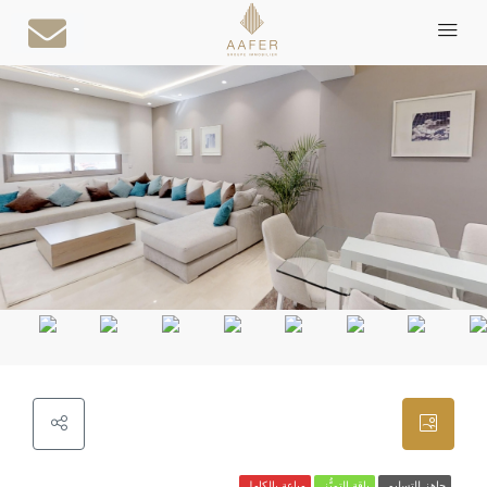
جاهز للتسليم
باقة التميُّز
مباعة بالكامل