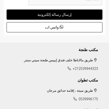
إرسال رسالة إلكترونية
واتس اب
مكتب طنجة
طريق مالاباطا خلف فندق إيبيس طنجة سيتي سنتر.
+212539944323
مكتب تطوان
طريق سبتة ، إقامة حدائق مرجان
0539996175