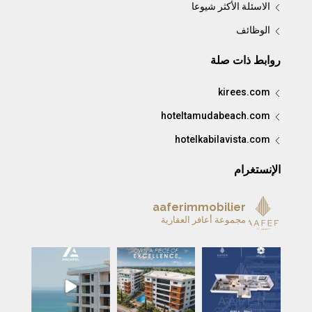
الاسئلة الأكثر شيوعا
الوظائف
روابط ذات صلة
kirees.com
hoteltamudabeach.com
hotelkabilavista.com
الإنستغرام
aaferimmobilier
مجموعة أعافر العقارية
A remarkable home is more 
✨ ARCHIPEL — L’été à Tanger prend une nou