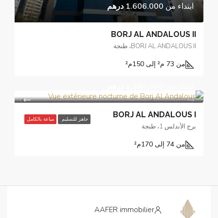
ابتداء من
1.606.000 درهم
BORJ AL ANDALOUS II
BORJ AL ANDALOUS II، طنجة
من 73 م² إلى 150
م²
ابتداء من
1.184.000 درهم
BORJ AL ANDALOUS I
جاهز للتسليم
مباعة بالكامل
برج الأندلس 1، طنجة
من 74 إلى 170
م²
AAFER immobilier