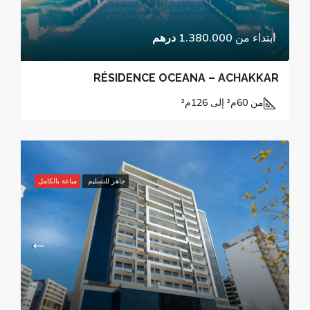
ابتداء من
1.380.000 درهم
RÉSIDENCE OCEANA – ACHAKKAR
من 60م² إلى 126م²
جاهز للتسليم
مباعة بالكامل