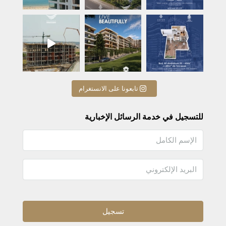
A beautiful life begins with
✨ R
تابعونا على الانستغرام
للتسجيل في خدمة الرسائل الإخبارية