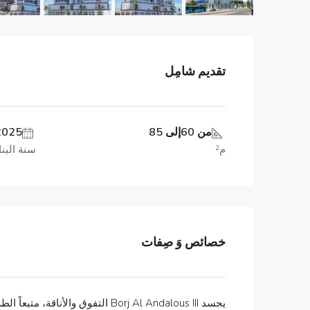
تقديم شامِل
من 60إلى 85
2025
م²
سنة البنا
خصائص وَ صِفات