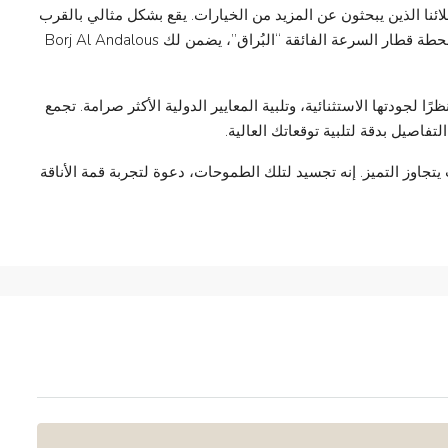
ئنا الذين يبحثون عن المزيد من الخيارات. يقع بشكل مثالي بالقرب
من فنادق راقية ومطاعم فاخرة ومركز تسوق أنيق، ومحطة قطار السرعة الفائقة “البُراق”، يضمن لك Borj Al Andalous
ًا لجودتها الاستثنائية، وتلبية المعايير الدولية الأكثر صرامة. تجمع
تفاصيل بدقة لتلبية توقعاتك العالية.
يتجاوز التميز. إنه تجسيد لتلك الطموحات، دعوة لتجربة قمة الأناقة