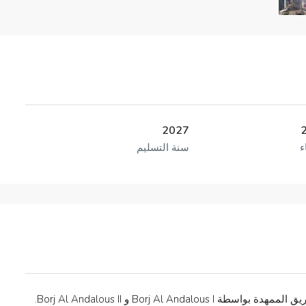
2027
ء
سنة التسليم
يجسد Borj Al Andalous III التفوق والأناقة، متبعاً الطريق الممهدة بواسطة Borj Al Andalous I و Borj Al Andalous II.