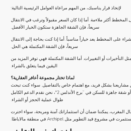
لإتخاذ قرار يناسبك، من المهم مراعاة العوامل الرئيسية التالية:
المخطط أكثر ملاءمة. أما إذا كان السعر مقبولاً وترغب في الانتقال
سريعاً، فإن الشقة الجاهزة ستكون الخيار الأفضل.
راء على المخطط يعد خياراً مناسباً. أما إذا كنت بحاجة إلى الانتقال
سريعاً، فإن الشقة المكتملة هي الحل.
لتأخيرات أو التغييرات. أما الشقة المكتملة فهي توفر المزيد من
اليقين فيما يتعلق بالشراء.
لماذا تختار مجموعة أعافر العقارية؟
 مشاريعنا بشكل فريد، مع اهتمام خاص بالتفاصيل. سواء كنت تبحث
عن شقة على المخطط في مبنى فاخر مثل “Archipel” أو شقة جاهزة للسكن في “برج الأندلس 2″، نحن نقدم الدعم الكامل
طوال عملية الحجز أو الشراء.
ارات بشمال المغرب، يمكننا ضمان أن استثماراتك آمنة ومربحة، سواء اخترت
شروع قيد التطوير مثل Archipel في منطقة مالاباطا.