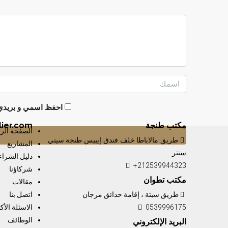
احفظ اسمي و بريدي ا
مكتب طنجة
ier.com
الصفحة الرئ
طريق مالاباطا خلف فندق إيبيس طنجة سيتي
المشاريع
سنتر.
دليل الشراء
+212539944323
شركاؤنا
مكتب تطوان
مقالات
طريق سبتة ، إقامة حدائق مرجان
اتصل بنا
0539996175
الاسئلة الأك
الوظائف
البريد الإلكتروني