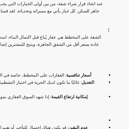
عند اتخاذ قرار شراء شقة، من بين أولى الخيارات التي يج
جاهز للسكن. كل خيار يأتي مع مميزاته وتحدياته. لقد قمن
الشقة على المخطط هي عقار يُباع قبل اكتمال البناء، استن
عادة بسعر أقل من الشقق الجاهزة، ويتيح للمشترين إضافة
أسعار تنافسية
:
العقارات على المخطط، خاصة في المرا
التعديل
:
غالبًا ما تكون لديك الحرية في اختيار التشطيبا
إمكانية ارتفاع القيمة
:
إذا شهد السوق العقاري نمواً
عدم اليقين
:
قد يكون هناك احتمال للتأخير أو تغيير