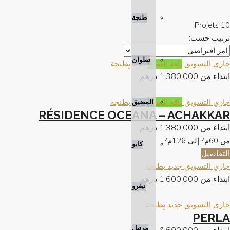
طنجة
10 Projets
ترتيب حسب:
تطوان
جاري التسويق
باقة التميُّز
جديد بِطنجة
ابتداء من
1.380.000 درهم
جاري التسويق
باقة التميُّز
جديد بِطنجة
المضيق
RÉSIDENCE OCEANA – ACHAKKAR
ابتداء من
1.380.000 درهم
من 60م² إلى 126م²
كابو
التفاصيل
جاري التسويق
جديد بِطنجة
ابتداء من
1.600.000 درهم
نيغرو
جاري التسويق
جديد بِطنجة
PERLA
مرتيل