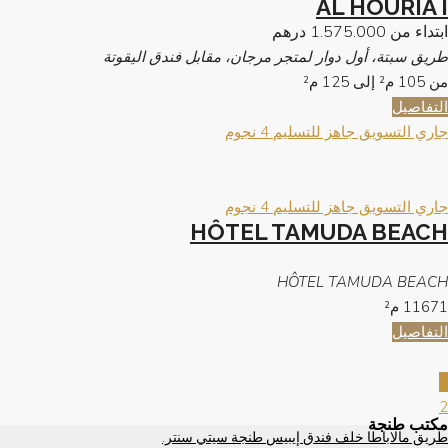
AL HOURIA I
ابتداء من
1.575.000 درهم
طريق سبتة، أول دوار لمتجر مرجان، مقابل فندق اليقوتة
من 105 م² إلى 125 م²
التفاصيل
جاري التسويق
جاهز للتسليم
4 نجوم
جاري التسويق
جاهز للتسليم
4 نجوم
HÔTEL TAMUDA BEACH
HÔTEL TAMUDA BEACH
11671
م²
التفاصيل
1
2
مكتب طنجة
طريق مالاباطا خلف فندق إيبيس طنجة سيتي سنتر.