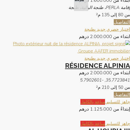
ابتداء من
1.600.000 درهم
إقامة PERLA، طنجة البالية، طنجة
من 80 إلى 135
م²
التفاصيل
اختيار حصري
جديد بِطنجة
ابتداء من
2.000.000 درهم
اختيار حصري
جديد بِطنجة
RÉSIDENCE ALPINIA
ابتداء من
2.000.000 درهم
35.7723841, -5.7902601
من 50 إلى 210
م²
التفاصيل
جاهز للتسليم
مباعة بالكامل
إبتداءً من
1.125.000 درهم
جاهز للتسليم
مباعة بالكامل