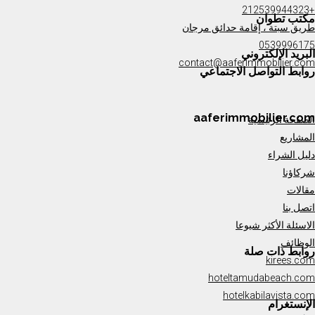
+212539944323
مكتب تطوان
طريق سبتة ، إقامة حدائق مرجان
0539996175
البريد الإلكتروني
contact@aaferimmobilier.com
روابط التواصل الاجتماعي
aaferimmobilier.com
الصفحة الرئيسية
المشاريع
دليل الشراء
شركاؤنا
مقالات
اتصل بنا
الاسئلة الأكثر شيوعا
الوظائف
روابط ذات صلة
kirees.com
hoteltamudabeach.com
hotelkabilavista.com
الإنستغرام