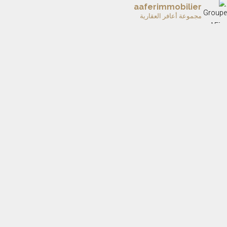
aaferimmobilier
مجموعة أعافر العقارية
✨ BORJ AL ANDALOUS III — L’élégance au ser