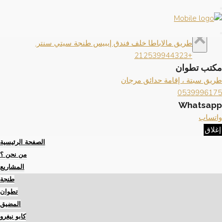
×
إغلاق
تواصل معنا
×
مكتب طنجة
طريق مالاباطا خلف فندق إيبيس طنجة سيتي سنتر.
+212539944323
مكتب تطوان
طريق سبتة ، إقامة حدائق مرجان
0539996175
Whatsapp
واتساب
إغلاق
الصفحة الرئيسية
من نحن ؟
المشاريع
طنجة
تطوان
المضيق
كابو نيغرو