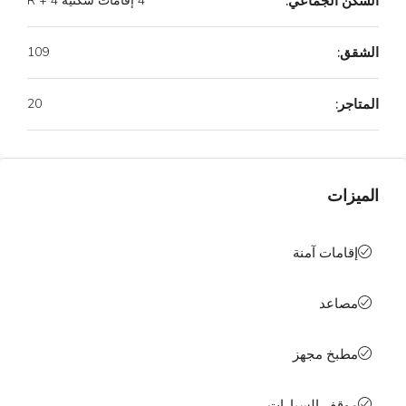
السكن الجماعي:
4 إقامات سكنية R + 4
الشقق:
109
المتاجر:
20
الميزات
إقامات آمنة
مصاعد
مطبخ مجهز
موقف السيارات