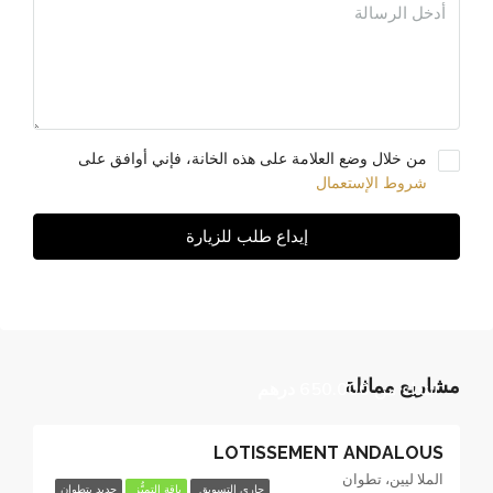
من خلال وضع العلامة على هذه الخانة، فإني أوافق على
شروط الإستعمال
إيداع طلب للزيارة
مشاريع مماثلة
ابتداء من
650.000 درهم
LOTISSEMENT ANDALOUS
الملا ليين، تطوان
جاري التسويق
باقة التميُّز
جديد بِتطوان