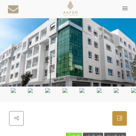
جاري التسويق
جاهز للتسليم
باقة التميُّز