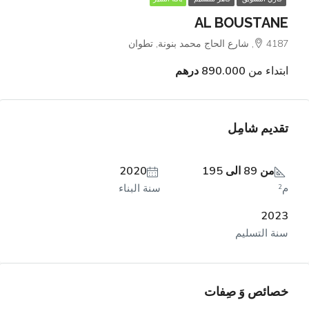
AL BOUSTANE
4187, شارع الحاج محمد بنونة, تطوان
ابتداء من
890.000 درهم
تقديم شامِل
من 89 الى 195
2020
م²
سنة البناء
2023
سنة التسليم
خصائص وَ صِفات