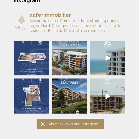
Instagram
aaferimmobilier
Acteur majeur de l’immobilier haut standing dans la
région Nord.
Changer des vies, avec chaque nouvelle
résidence.
Route de Malabata, derrière Ibis.
Abonnez-vous sur instagram