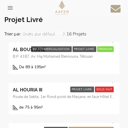
Accueil
Projet Livré
Projet Livré
À Partir de
890.000 DH
Trier par:
16 Projets
Ordre par défaut
AL BOUSTANE
EN COMMERCIALISATION
PROJET LIVRÉ
PREMIUM
B.P. 4187, Av. Haj Mohamed Bennouna, Tétouan
De 89 à 195
m²
à partir de
1.125.000 DH
AL HOURIA III
PROJET LIVRÉ
SOLD OUT
Route de Sebta, 1er Rond-point de Marjane, en face Hôtel El Yacouta
de 75 à 95
m²
À Partir de
1.035.000 DH