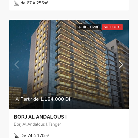
de 67 à 255
m²
PROJET LIVRÉ
SOLD OUT
À Partir de
1.184.000 DH
BORJ AL ANDALOUS I
Borj Al Andalous I, Tanger
De 74 à 170
m²