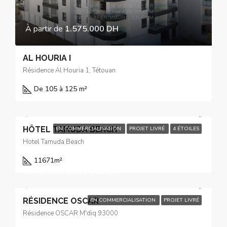
À partir de
1.575.000 DH
AL HOURIA I
Résidence Al Houria 1, Tétouan
De 105 à 125 m²
HÔTEL TAMUDA BEACH
EN COMMERCIALISATION
PROJET LIVRÉ
4 ÉTOILES
Hotel Tamuda Beach
11671
m²
À Partir de
1.139.000 DH
RÉSIDENCE OSCAR
EN COMMERCIALISATION
PROJET LIVRÉ
Résidence OSCAR M'diq 93000