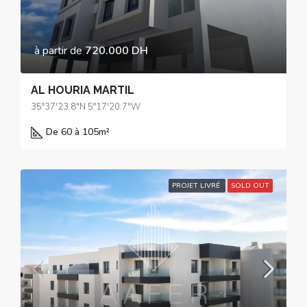
à partir de
720.000 DH
AL HOURIA MARTIL
35°37'23.8"N 5°17'20.7"W
De 60 à 105
m²
PROJET LIVRÉ
SOLD OUT