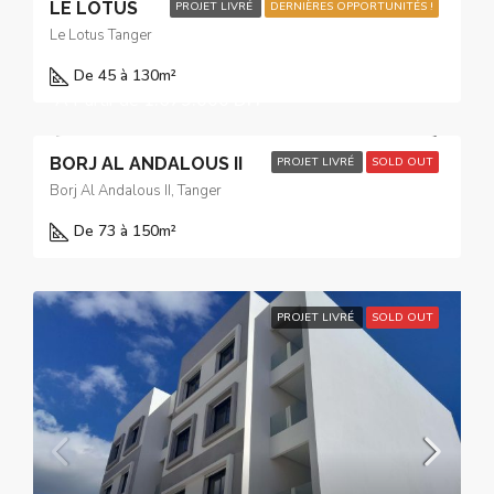
LE LOTUS
PROJET LIVRÉ
DERNIÈRES OPPORTUNITÉS !
Le Lotus Tanger
De 45 à 130
m²
À Partir de
1.679.000 DH
BORJ AL ANDALOUS II
PROJET LIVRÉ
SOLD OUT
Borj Al Andalous II, Tanger
De 73 à 150
m²
PROJET LIVRÉ
SOLD OUT