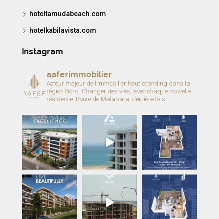
hoteltamudabeach.com
hotelkabilavista.com
Instagram
aaferimmobilier
Acteur majeur de l’immobilier haut standing dans la
région Nord.
Changer des vies, avec chaque nouvelle
résidence.
Route de Malabata, derrière Ibis.