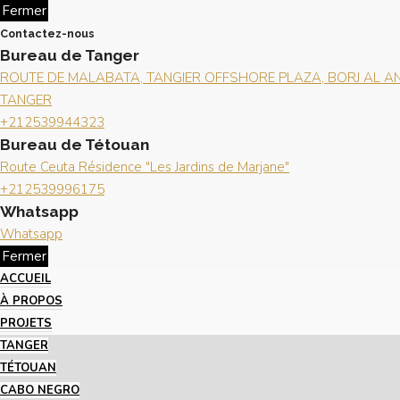
Fermer
Contactez-nous
Bureau de Tanger
ROUTE DE MALABATA, TANGIER OFFSHORE PLAZA, BORJ AL AND
TANGER
+212539944323
Bureau de Tétouan
Route Ceuta Résidence "Les Jardins de Marjane"
+212539996175
Whatsapp
Whatsapp
Fermer
ACCUEIL
À PROPOS
PROJETS
TANGER
TÉTOUAN
CABO NEGRO