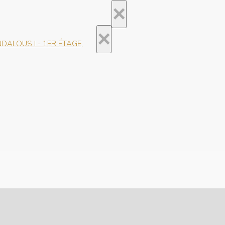
×
×
ALOUS I - 1ER ÉTAGE,