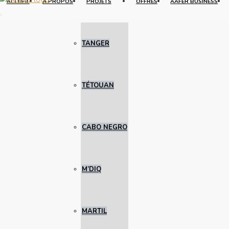
ACCUEIL
À PROPOS
PROJETS
OFFRES
AAFER BUSINESS
TANGER
TÉTOUAN
CABO NEGRO
M’DIQ
MARTIL