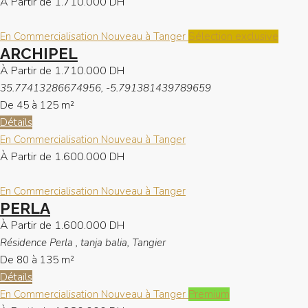
À Partir de
1.710.000 DH
En Commercialisation
Nouveau à Tanger
Sélection exclusive
ARCHIPEL
À Partir de
1.710.000 DH
35.77413286674956, -5.791381439789659
De 45 à 125
m²
Détails
En Commercialisation
Nouveau à Tanger
À Partir de
1.600.000 DH
En Commercialisation
Nouveau à Tanger
PERLA
À Partir de
1.600.000 DH
Résidence Perla , tanja balia, Tangier
De 80 à 135
m²
Détails
En Commercialisation
Nouveau à Tanger
Premium