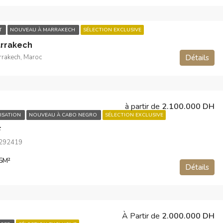
T
NOUVEAU À MARRAKECH
SÉLECTION EXCLUSIVE
rrakech
akech, Maroc
Détails
à partir de
2.100.000 DH
ISATION
NOUVEAU À CABO NEGRO
SÉLECTION EXCLUSIVE
F
.292419
5
M²
Détails
À Partir de
2.000.000 DH