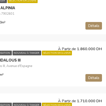
NGER
SÉLECTION EXCLUSIVE
ALPINIA
5.7902601
0
m²
Détails
À Partir de
1.860.000 DH
ISATION
NOUVEAU À TANGER
SÉLECTION EXCLUSIVE
DALOUS III
s III, Avenue d'Espagne
m²
Détails
À Partir de
1.710.000 DH
ISATION
NOUVEAU À TANGER
SÉLECTION EXCLUSIVE