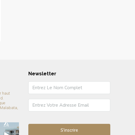
Newsletter
r haut
rd.
que
 Malabata,