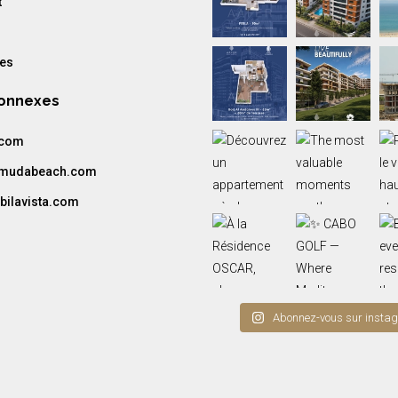
t
res
Connexes
.com
amudabeach.com
bilavista.com
Abonnez-vous sur insta