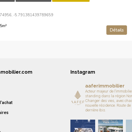
74956, -5.791381439789659
5
m²
Détails
mmobilier.com
Instagram
aaferimmobilier
Acteur majeur de l’immobilie
standing dans la région No
Changer des vies, avec cha
’achat
nouvelle résidence.
Route de
derrière Ibis.
aires