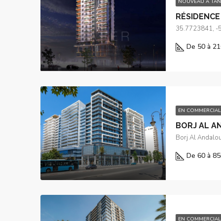
NOUVEAU À TA
RÉSIDENCE 
35.7723841, -
De 50 à 21
EN COMMERCIAL
BORJ AL AN
Borj Al Andalou
De 60 à 85
EN COMMERCIAL