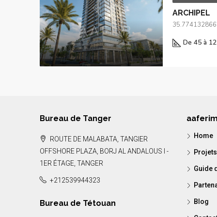
ARCHIPEL
35.774132866
De 45 à 12
Bureau de Tanger
aaferi
Home
ROUTE DE MALABATA, TANGIER
OFFSHORE PLAZA, BORJ AL ANDALOUS I -
Projets
1ER ÉTAGE, TANGER
Guide d
+212539944323
Parten
Blog
Bureau de Tétouan