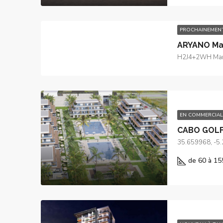
PROCHAINEMEN
ARYANO Ma
H2J4+2WH Marr
EN COMMERCIAL
CABO GOL
35.659968, -5
de 60 à 15