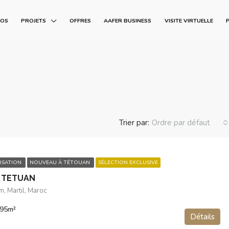
POS
PROJETS
OFFRES
AAFER BUSINESS
VISITE VIRTUELLE
Trier par:
Ordre par défaut
ISATION
NOUVEAU À TÉTOUAN
SÉLECTION EXCLUSIVE
 TETUAN
m, Martil, Maroc
395
m²
Détails