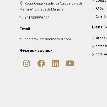
Contac
Route Ceuta Résidence "Les Jardins de
FAQs
Marjane" (En face de Marjane)
Carriè
+212539996175
Liens 
Email
kirees
contact@aaferimmobilier.com
hotelt
Réseaux sociaux
hotelka