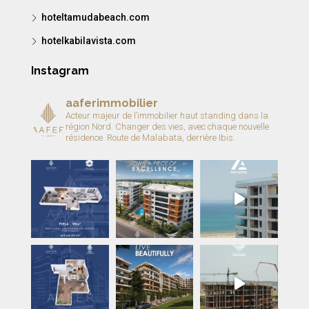
hoteltamudabeach.com
hotelkabilavista.com
Instagram
aaferimmobilier
Acteur majeur de l’immobilier haut standing dans la
région Nord.
Changer des vies, avec chaque nouvelle
résidence.
Route de Malabata, derrière Ibis.