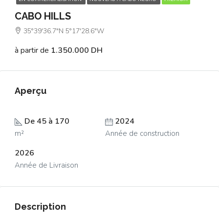
CABO HILLS
35°39'36.7"N 5°17'28.6"W
à partir de
1.350.000 DH
Aperçu
De 45 à 170
2024
m²
Année de construction
2026
Année de Livraison
Description