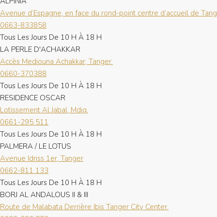
ALPINIA
Avenue d’Espagne, en face du rond-point centre d’accueil de Tang
0663-833858
Tous Les Jours De 10 H À 18 H
LA PERLE D'ACHAKKAR
Accès Mediouna Achakkar, Tanger.
0660-370388
Tous Les Jours De 10 H À 18 H
RESIDENCE OSCAR
Lotissement Al Jabal, Mdiq.
0661-295 511
Tous Les Jours De 10 H À 18 H
PALMERA / LE LOTUS
Avenue Idriss 1er, Tanger
0662-811 133
Tous Les Jours De 10 H À 18 H
BORJ AL ANDALOUS II & III
Route de Malabata Derrière Ibis Tanger City Center.