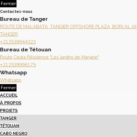
Fermer
Contactez-nous
Bureau de Tanger
ROUTE DE MALABATA, TANGIER OFFSHORE PLAZA, BORJ AL AND
TANGER
+212539944323
Bureau de Tétouan
Route Ceuta Résidence "Les Jardins de Marjane"
+212539996175
Whatsapp
Whatsapp
Fermer
ACCUEIL
À PROPOS
PROJETS
TANGER
TÉTOUAN
CABO NEGRO