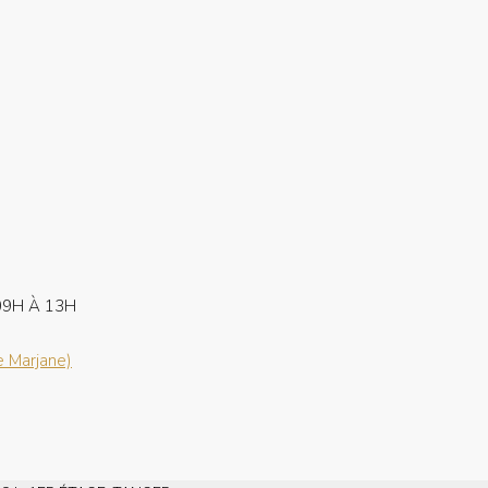
 09H À 13H
e Marjane)