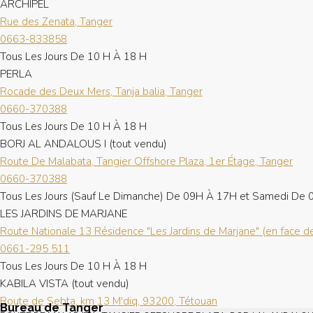
ARCHIPEL
Rue des Zenata, Tanger
0663-833858
Tous Les Jours De 10 H À 18 H
PERLA
Rocade des Deux Mers, Tanja balia, Tanger
0660-370388
Tous Les Jours De 10 H À 18 H
BORJ AL ANDALOUS I (tout vendu)
Route De Malabata, Tangier Offshore Plaza, 1er Étage, Tanger
0660-370388
Tous Les Jours (Sauf Le Dimanche) De 09H À 17H et Samedi De
LES JARDINS DE MARJANE
Route Nationale 13 Résidence "Les Jardins de Marjane" (en face d
0661-295 511
Tous Les Jours De 10 H À 18 H
KABILA VISTA (tout vendu)
Route de Sebta, km 13 M'diq, 93200, Tétouan
Bureau de Tanger