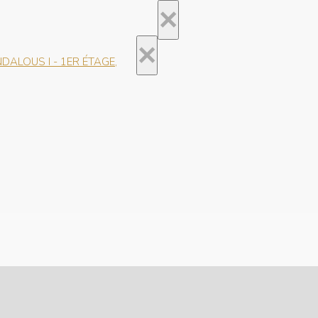
×
×
ALOUS I - 1ER ÉTAGE,