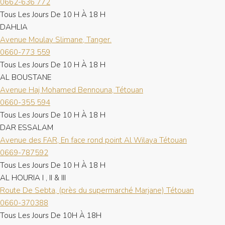
0662-636 772
Tous Les Jours De 10 H À 18 H
DAHLIA
Avenue Moulay Slimane, Tanger.
0660-773 559
Tous Les Jours De 10 H À 18 H
AL BOUSTANE
Avenue Haj Mohamed Bennouna, Tétouan
0660-355 594
Tous Les Jours De 10 H À 18 H
DAR ESSALAM
Avenue des FAR, En face rond point Al Wilaya Tétouan
0669-787592
Tous Les Jours De 10 H À 18 H
AL HOURIA I , II & III
Route De Sebta, (près du supermarché Marjane) Tétouan
0660-370388
Tous Les Jours De 10H À 18H