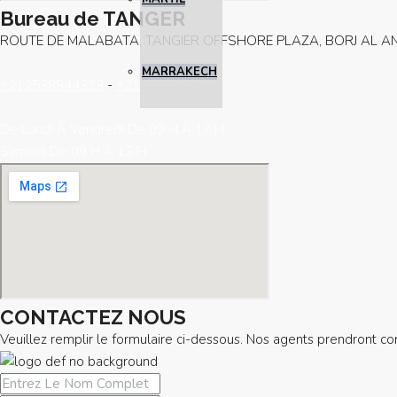
Bureau de TANGER
ROUTE DE MALABATA, TANGIER OFFSHORE PLAZA, BORJ AL AN
MARRAKECH
+212539944323
-
+212665787781
De Lundi À Vendredi De 09 H À 17 H
Samedi De 09 H À 13 H
CONTACTEZ NOUS
Veuillez remplir le formulaire ci-dessous. Nos agents prendront co