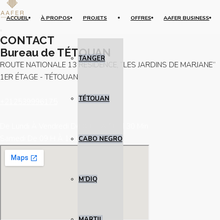
ACCUEIL
À PROPOS
PROJETS
OFFRES
AAFER BUSINESS
CONTACT
Bureau de TÉTOUAN
TANGER
ROUTE NATIONALE 13 RÉSIDENCE, “LES JARDINS DE MARJANE”
1ER ÉTAGE - TÉTOUAN
TÉTOUAN
+212539996175
De Lundi À Vendredi De 09 H À 16 H 30 Min
Samedi De 09 H À 13 H
CABO NEGRO
M’DIQ
MARTIL