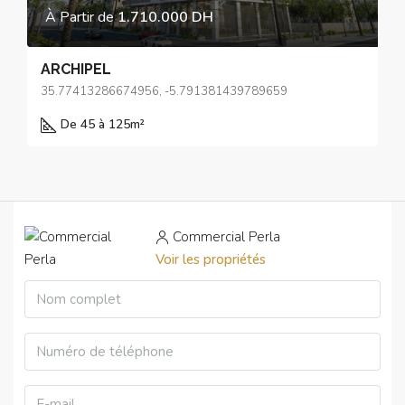
À Partir de
1.710.000 DH
ARCHIPEL
35.77413286674956, -5.791381439789659
De 45 à 125
m²
Commercial Perla
Voir les propriétés