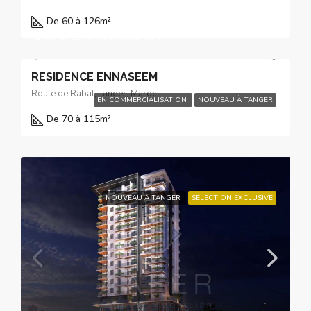
De 60 à 126
m²
à partir de
1.400.000 DH
RESIDENCE ENNASEEM
Route de Rabat, Tanger, Maroc
EN COMMERCIALISATION
NOUVEAU À TANGER
De 70 à 115
m²
NOUVEAU À TANGER
SÉLECTION EXCLUSIVE