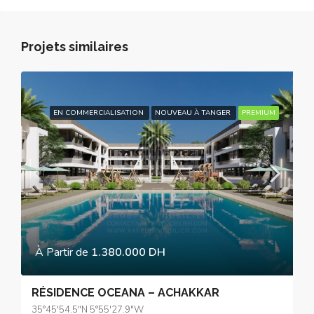
Projets similaires
EN COMMERCIALISATION
NOUVEAU À TANGER
PREMIUM
À Partir de
1.380.000 DH
RÉSIDENCE OCEANA – ACHAKKAR
35°45'54.5"N 5°55'27.9"W