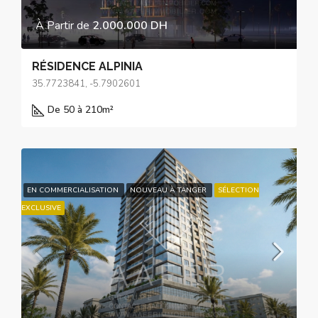
À Partir de
2.000.000 DH
RÉSIDENCE ALPINIA
35.7723841, -5.7902601
De 50 à 210
m²
EN COMMERCIALISATION
NOUVEAU À TANGER
SÉLECTION
EXCLUSIVE