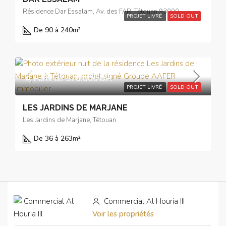
Résidence Dar Essalam, Av. des FAR, Tétouan 93000
PROJET LIVRÉ
SOLD OUT
De 90 à 240
m²
À Partir de
576.000 DH
PROJET LIVRÉ
SOLD OUT
LES JARDINS DE MARJANE
Les Jardins de Marjane, Tétouan
De 36 à 263
m²
Commercial Al Houria III
Voir les propriétés