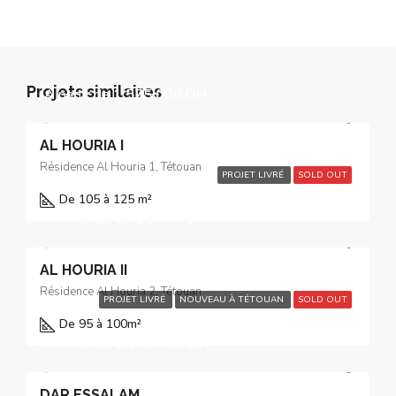
Projets similaires
À partir de
1.575.000 DH
AL HOURIA I
Résidence Al Houria 1, Tétouan
PROJET LIVRÉ
SOLD OUT
De 105 à 125 m²
À Partir de
1.425.000 DH
AL HOURIA II
Résidence Al Houria 2, Tétouan
PROJET LIVRÉ
NOUVEAU À TÉTOUAN
SOLD OUT
De 95 à 100
m²
À Partir de
1.170.000 DH
DAR ESSALAM