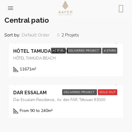
Home
Central patio
Central patio
Sort by:
2 Projets
Default Order
HÔTEL TAMUDA BEACH
ACTIVE
DELIVERED PROJECT
4 STARS
HÔTEL TAMUDA BEACH
11671
m²
Starting from
1.170.000 DH
DAR ESSALAM
DELIVERED PROJECT
SOLD OUT
Dar Essalam Residence , Av. des FAR, Tétouan 93000
From 90 to 240
m²