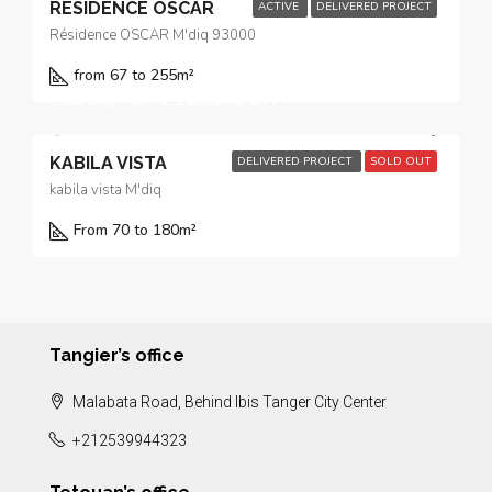
RÉSIDENCE OSCAR
ACTIVE
DELIVERED PROJECT
Résidence OSCAR M'diq 93000
from 67 to 255
m²
Starting from
1.120.000 DH
KABILA VISTA
DELIVERED PROJECT
SOLD OUT
kabila vista M'diq
From 70 to 180
m²
Tangier’s office
Malabata Road, Behind Ibis Tanger City Center
+212539944323