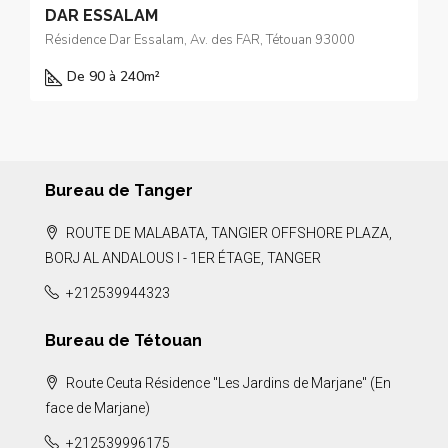
DAR ESSALAM
Résidence Dar Essalam, Av. des FAR, Tétouan 93000
De 90 à 240
m²
Bureau de Tanger
ROUTE DE MALABATA, TANGIER OFFSHORE PLAZA,
BORJ AL ANDALOUS I - 1ER ÉTAGE, TANGER
+212539944323
Bureau de Tétouan
Route Ceuta Résidence "Les Jardins de Marjane" (En
face de Marjane)
+212539996175