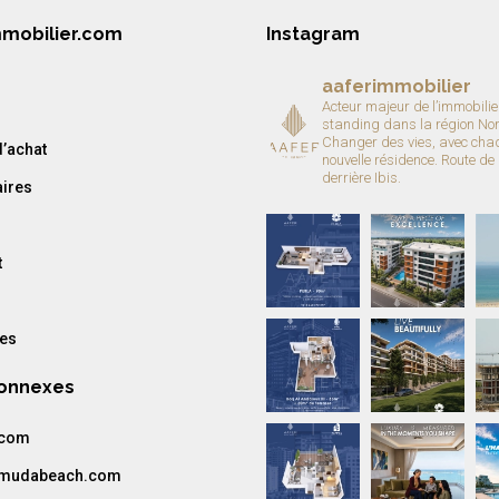
mmobilier.com
Instagram
aaferimmobilier
Acteur majeur de l’immobilie
standing dans la région No
Changer des vies, avec cha
’achat
nouvelle résidence.
Route de
derrière Ibis.
aires
t
res
Connexes
.com
amudabeach.com