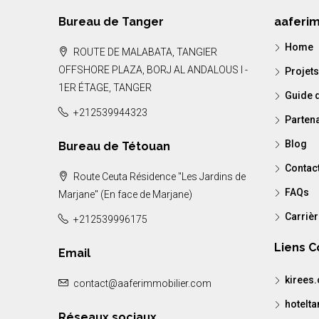
Bureau de Tanger
aaferi
Home
ROUTE DE MALABATA, TANGIER
OFFSHORE PLAZA, BORJ AL ANDALOUS I -
Projets
1ER ÉTAGE, TANGER
Guide d
+212539944323
Parten
Blog
Bureau de Tétouan
Contac
Route Ceuta Résidence "Les Jardins de
FAQs
Marjane" (En face de Marjane)
Carriè
+212539996175
Liens 
Email
kirees
contact@aaferimmobilier.com
hotelt
Réseaux sociaux