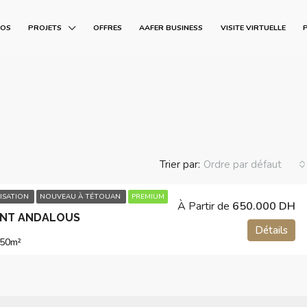
POS
PROJETS
OFFRES
AAFER BUSINESS
VISITE VIRTUELLE
Trier par:
Ordre par défaut
ISATION
NOUVEAU À TÉTOUAN
PREMIUM
À Partir de
650.000 DH
ENT ANDALOUS
Détails
450
m²