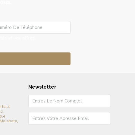
ous.
és et vos offres.
Newsletter
r haut
rd.
que
 Malabata,