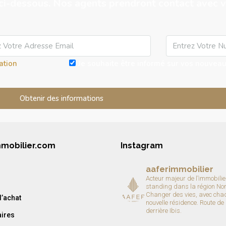
ci-dessous. Nos agents prendront contact avec v
sation
Je souhaite être informé sur vos nouveaut
mmobilier.com
Instagram
aaferimmobilier
Acteur majeur de l’immobilie
standing dans la région No
Changer des vies, avec cha
’achat
nouvelle résidence.
Route de
derrière Ibis.
aires