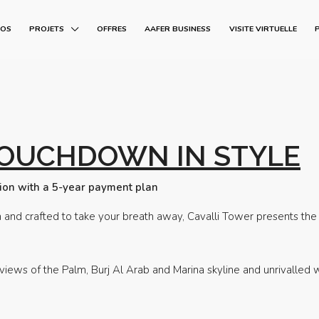
POS
PROJETS
OFFRES
AAFER BUSINESS
VISITE VIRTUELLE
TOUCHDOWN IN STYLE
ion with a 5-year payment plan
m and crafted to take your breath away, Cavalli Tower presents the
views of the Palm, Burj Al Arab and Marina skyline and unrivalled w