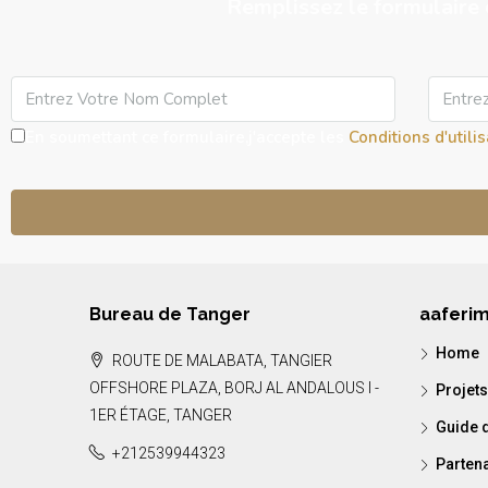
Remplissez le formulaire 
En soumettant ce formulaire,j'accepte les
Conditions d'utili
Bureau de Tanger
aaferi
Home
ROUTE DE MALABATA, TANGIER
OFFSHORE PLAZA, BORJ AL ANDALOUS I -
Projets
1ER ÉTAGE, TANGER
Guide d
+212539944323
Parten