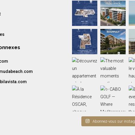
t
res
Connexes
.com
amudabeach.com
bilavista.com
Abonnez-vous sur insta