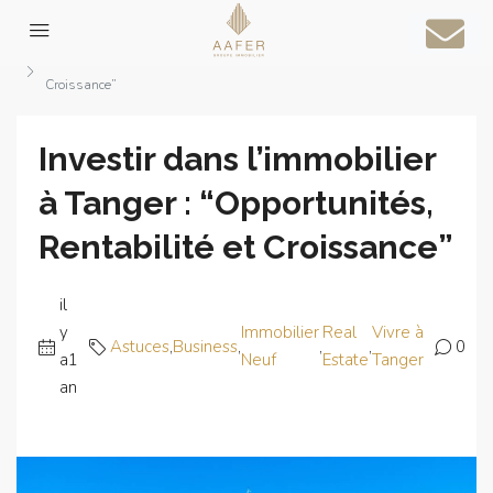
Accueil
Astuces
Investir dans l’immobilier à Tanger : “Opportunités, Rentabilité et
Croissance”
Investir dans l’immobilier
à Tanger : “Opportunités,
Rentabilité et Croissance”
il
y
Immobilier
Real
Vivre à
Astuces
,
Business
,
,
,
0
a1
Neuf
Estate
Tanger
an