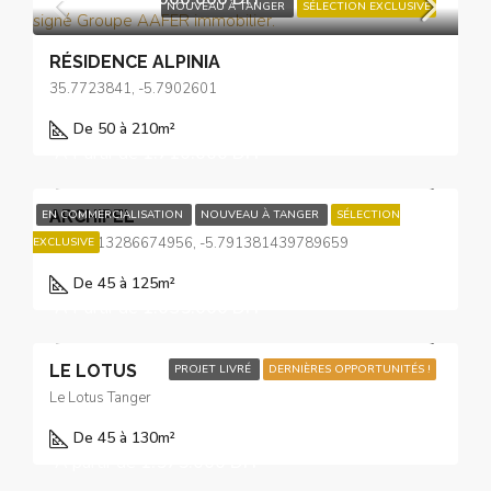
NOUVEAU À TANGER
SÉLECTION EXCLUSIVE
RÉSIDENCE ALPINIA
35.7723841, -5.7902601
De 50 à 210
m²
À Partir de
1.710.000 DH
ARCHIPEL
EN COMMERCIALISATION
NOUVEAU À TANGER
SÉLECTION
35.77413286674956, -5.791381439789659
EXCLUSIVE
De 45 à 125
m²
À Partir de
1.035.000 DH
LE LOTUS
PROJET LIVRÉ
DERNIÈRES OPPORTUNITÉS !
Le Lotus Tanger
De 45 à 130
m²
À partir de
1.575.000 DH