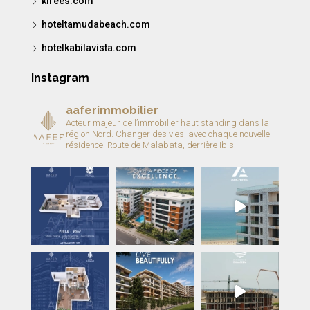
kirees.com
hoteltamudabeach.com
hotelkabilavista.com
Instagram
aaferimmobilier
Acteur majeur de l’immobilier haut standing dans la
région Nord.
Changer des vies, avec chaque nouvelle
résidence.
Route de Malabata, derrière Ibis.