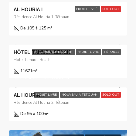
AL HOURIA I
PROJET LIVRÉ
SOLD OUT
Résidence Al Houria 1, Tétouan
De 105 à 125 m²
HÔTEL TAMUDA BEACH
EN COMMERCIALISATION
PROJET LIVRÉ
4 ÉTOILES
Hotel Tamuda Beach
11671
m²
À Partir de
1.425.000 DH
AL HOURIA II
PROJET LIVRÉ
NOUVEAU À TÉTOUAN
SOLD OUT
Résidence Al Houria 2, Tétouan
De 95 à 100
m²