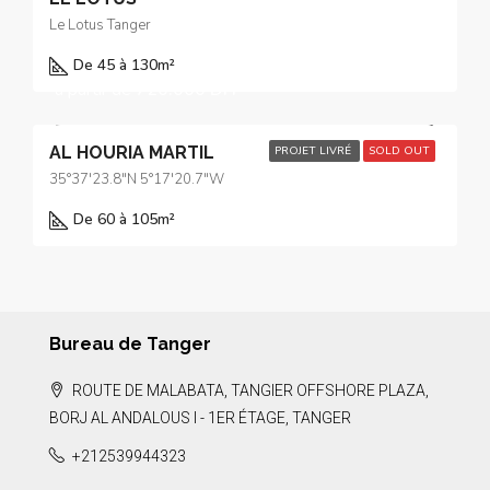
Le Lotus Tanger
De 45 à 130
m²
à partir de
720.000 DH
AL HOURIA MARTIL
PROJET LIVRÉ
SOLD OUT
35°37'23.8"N 5°17'20.7"W
De 60 à 105
m²
Bureau de Tanger
ROUTE DE MALABATA, TANGIER OFFSHORE PLAZA,
BORJ AL ANDALOUS I - 1ER ÉTAGE, TANGER
+212539944323