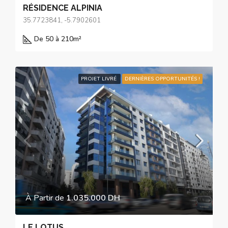
RÉSIDENCE ALPINIA
35.7723841, -5.7902601
De 50 à 210
m²
PROJET LIVRÉ
DERNIÈRES OPPORTUNITÉS !
À Partir de
1.035.000 DH
LE LOTUS