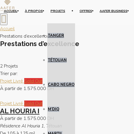
ACCUEIL
À PROPOS
PROJETS
OFFRES
AAFER BUSINESS
Accueil
TANGER
Prestations d’excellence
Prestations d’excellence
TÉTOUAN
2 Projets
Trier par:
Projet Livré
Sold Out
CABO NEGRO
À partir de
1.575.000 DH
Projet Livré
Sold Out
M’DIQ
AL HOURIA I
À partir de
1.575.000 DH
Résidence Al Houria 1, Tétouan
De 105 à 125 m²
MARTIL