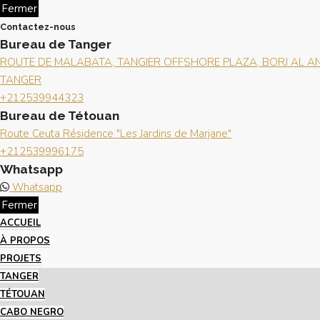
Fermer
Contactez-nous
Bureau de Tanger
ROUTE DE MALABATA, TANGIER OFFSHORE PLAZA, BORJ AL AND
TANGER
+212539944323
Bureau de Tétouan
Route Ceuta Résidence "Les Jardins de Marjane"
+212539996175
Whatsapp
Whatsapp
Fermer
ACCUEIL
À PROPOS
PROJETS
TANGER
TÉTOUAN
CABO NEGRO