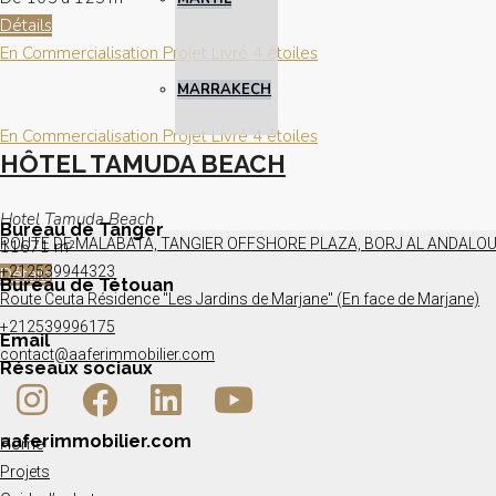
Détails
En Commercialisation
Projet Livré
4 étoiles
MARRAKECH
En Commercialisation
Projet Livré
4 étoiles
HÔTEL TAMUDA BEACH
Hotel Tamuda Beach
Bureau de Tanger
ROUTE DE MALABATA, TANGIER OFFSHORE PLAZA, BORJ AL ANDALOUS
11671
m²
+212539944323
Détails
Bureau de Tétouan
Route Ceuta Résidence "Les Jardins de Marjane" (En face de Marjane)
+212539996175
Email
contact@aaferimmobilier.com
Réseaux sociaux
aaferimmobilier.com
Home
Projets