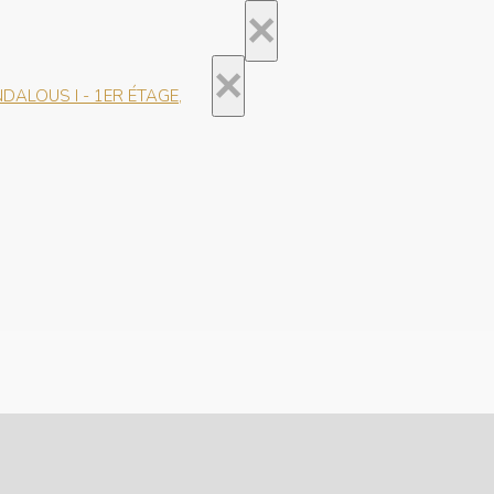
×
×
ALOUS I - 1ER ÉTAGE,