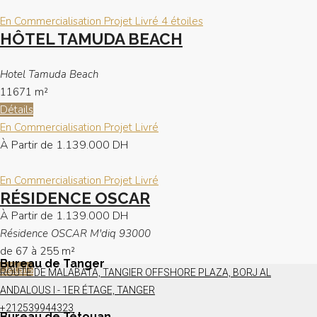
En Commercialisation
Projet Livré
4 étoiles
HÔTEL TAMUDA BEACH
Hotel Tamuda Beach
11671
m²
Détails
En Commercialisation
Projet Livré
À Partir de
1.139.000 DH
En Commercialisation
Projet Livré
RÉSIDENCE OSCAR
À Partir de
1.139.000 DH
Résidence OSCAR M'diq 93000
de 67 à 255
m²
Bureau de Tanger
Détails
ROUTE DE MALABATA, TANGIER OFFSHORE PLAZA, BORJ AL
ANDALOUS I - 1ER ÉTAGE, TANGER
+212539944323
Bureau de Tétouan