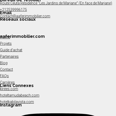
Route Ceuta Résidence "Les Jardins de Marjane" (En face de Marjane)
+212539996175
Email
contact@aaferimmobilier.com
Réseaux sociaux
aaferimmobilier.com
Home
Projets
Guide d’achat
Partenaires
Blog
Contact
FAQs
Carrières
Liens Connexes
kirees.com
hoteltamudabeach.com
hotelkabilavista.com
Instagram