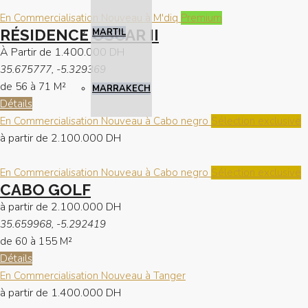
En Commercialisation
Nouveau à M'diq
Premium
RÉSIDENCE OSCAR II
MARTIL
À Partir de
1.400.000 DH
35.675777, -5.329369
de 56 à 71
M²
MARRAKECH
Détails
En Commercialisation
Nouveau à Cabo negro
Sélection exclusive
à partir de
2.100.000 DH
En Commercialisation
Nouveau à Cabo negro
Sélection exclusive
CABO GOLF
à partir de
2.100.000 DH
35.659968, -5.292419
de 60 à 155
M²
Détails
En Commercialisation
Nouveau à Tanger
à partir de
1.400.000 DH