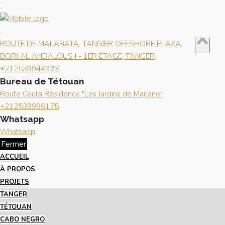
Fermer
×
Contactez-nous
Bureau de Tanger
×
ROUTE DE MALABATA, TANGIER OFFSHORE PLAZA,
BORJ AL ANDALOUS I - 1ER ÉTAGE, TANGER
+212539944323
Bureau de Tétouan
Route Ceuta Résidence "Les Jardins de Marjane"
+212539996175
Whatsapp
Whatsapp
Fermer
ACCUEIL
À PROPOS
PROJETS
TANGER
TÉTOUAN
CABO NEGRO