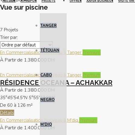
ACCUEIL
À PROPOS
PROJETS
OFFRES
AAFER BUSINESS
VISITE VI
Vue sur piscine
TANGER
7 Projets
Trier par:
TÉTOUAN
En Commercialisation
Nouveau à Tanger
Premium
À Partir de
1.380.000 DH
En Commercialisation
Nouveau à Tanger
Premium
CABO
RÉSIDENCE OCEANA – ACHAKKAR
À Partir de
1.380.000 DH
35°45'54.5"N 5°55'27.9"W
NEGRO
De 60 à 126
m²
Détails
En Commercialisation
Nouveau à M'diq
Premium
M’DIQ
À Partir de
1.400.000 DH