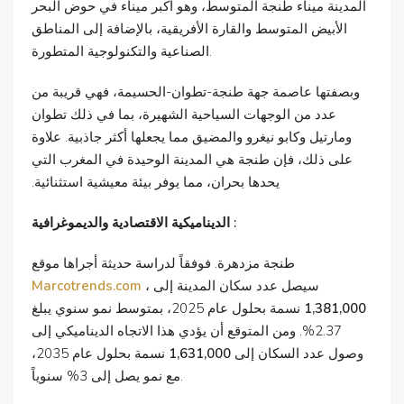
المدينة ميناء طنجة المتوسط، وهو أكبر ميناء في حوض البحر
الأبيض المتوسط والقارة الأفريقية، بالإضافة إلى المناطق
الصناعية والتكنولوجية المتطورة.
وبصفتها عاصمة جهة طنجة-تطوان-الحسيمة، فهي قريبة من
عدد من الوجهات السياحية الشهيرة، بما في ذلك تطوان
ومارتيل وكابو نيغرو والمضيق مما يجعلها أكثر جاذبية. علاوة
على ذلك، فإن طنجة هي المدينة الوحيدة في المغرب التي
يحدها بحران، مما يوفر بيئة معيشية استثنائية.
الديناميكية الاقتصادية والديموغرافية :
طنجة مزدهرة. فوفقاً لدراسة حديثة أجراها موقع
، سيصل عدد سكان المدينة إلى
Marcotrends.com
1,381,000
نسمة بحلول عام 2025، بمتوسط نمو سنوي يبلغ
2.37%. ومن المتوقع أن يؤدي هذا الاتجاه الديناميكي إلى
وصول عدد السكان إلى
1,631,000
نسمة بحلول عام 2035،
مع نمو يصل إلى 3% سنوياً.