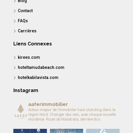
Blog
Contact
FAQs
Carrières
Liens Connexes
kirees.com
hoteltamudabeach.com
hotelkabilavista.com
Instagram
aaferimmobilier
Acteur majeur de l’immobilier haut standing dans la
région Nord.
Changer des vies, avec chaque nouvelle
résidence.
Route de Malabata, derrière Ibis.