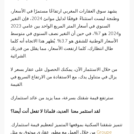
يشهد سوق العقارات المغربي ارتفاعًا مستمرًا في الأسعار،
وطنجة ليست استثناءً. فوفقًا لدليل موانئ 2024، فإن التغير
السنوي في أسعار المتر المربع الواحد بين عامي 2023
و2024 هو 7%، في حين أن التغير نصف السنوي في متوسط
الأسعار الوطنية للشقق هو 3.7%. يُظهر هذا الاتجاه أنه كلما
طال انتظارك، كلما ارتفعت الأسعار، مما يقلل من قدرتك
الشرائية.
من خلال الاستثمار الآن، يمكنك الحصول على عقار بسعر لا
يزال في متناول يدك، مع الاستفادة من الارتفاع السريع في
القيمة.
سترتفع قيمة شقتك بسرعة، مما يزيد من عائد استثمارك.
لقد استثمر معنا العديد، فلماذا لا تفعل أنت أيضا؟
تتميز شققنا السكنية بموقعها المتميز لتعظيم قيمة استثمارك.
Groupe
من خلال العمل مع مطور عقاري موثوق به مثل