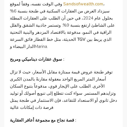
،
Sandsofwealth.com
وفي الوقت نفسه، وفقاً لموقع
سيزداد العرض من العقارات السكنية في طنجة بنسبة 6%
بحلول عام 2024، في حين أن الطلب على العقارات المطلة
على الشاطئ ارتفع بنسبة 9%. وتستمر جاذبية الشقق والفلل
الراقية في النمو، مدفوعة بالاقتصاد المزدهر والبنية التحتية
الذي يربط بين
TGV
الحديثة، مثل خط القطار فائق السرعة
الدار البيضاء وMarina.
سوق عقارات ديناميكي ومربح :
توفر طنجة عروض قيمة ممتازة مقابل الأسعار، حيث لا تزال
أسعار المتر المربع الواحد معقولة مقارنةً بالمدن الكبرى
الأخرى. الطلب على الإيجار قوي، مدفوعاً بتنوع السكان
وتزايدهم المستمر. سواء كنت تتطلع إلى تنويع أصولك أو توليد
دخل ثانوي أو الاستعداد للتقاعد، فإن الاستثمار في طنجة يمثل
فرصة ذات إمكانات عالية.
قصة نجاح مع مجموعة أعافر العقارية :