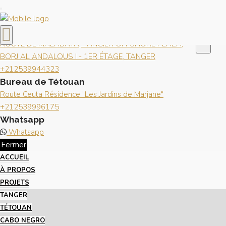
Fermer
×
Contactez-nous
Bureau de Tanger
×
ROUTE DE MALABATA, TANGIER OFFSHORE PLAZA,
BORJ AL ANDALOUS I - 1ER ÉTAGE, TANGER
+212539944323
Bureau de Tétouan
Route Ceuta Résidence "Les Jardins de Marjane"
+212539996175
Whatsapp
Whatsapp
Fermer
ACCUEIL
À PROPOS
PROJETS
TANGER
TÉTOUAN
CABO NEGRO