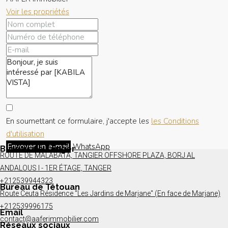
Voir les propriétés
En soumettant ce formulaire, j'accepte les
les Conditions
d'utilisation
Envoyer un e-mail
WhatsApp
Bureau de Tanger
ROUTE DE MALABATA, TANGIER OFFSHORE PLAZA, BORJ AL
ANDALOUS I - 1ER ÉTAGE, TANGER
+212539944323
Bureau de Tétouan
Route Ceuta Résidence "Les Jardins de Marjane" (En face de Marjane)
+212539996175
Email
contact@aaferimmobilier.com
Réseaux sociaux