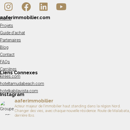
aaferimmobilier.com
Home
Projets
Guide d’achat
Partenaires
Blog
Contact
FAQs
Carrières
Liens Connexes
kirees.com
hoteltamudabeach.com
hotelkabilavista.com
Instagram
aaferimmobilier
Acteur majeur de l’immobilier haut standing dans la région Nord.
Changer des vies, avec chaque nouvelle résidence.
Route de Malabata,
derrière Ibis.