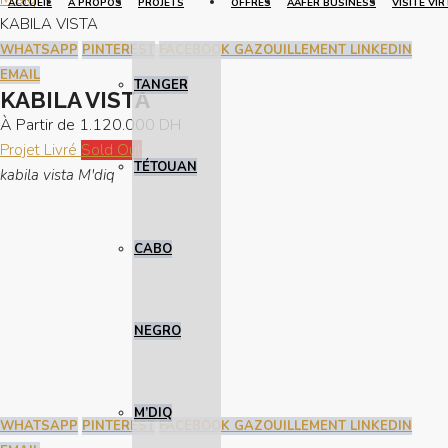
ACCUEIL
À PROPOS
PROJETS
OFFRES
AAFER BUSINESS
VISITE VI
KABILA VISTA
WHATSAPP
PINTEREST
FACEBOOK
GAZOUILLEMENT
LINKEDIN
EMAIL
TANGER
KABILA VISTA
À Partir de
1.120.000 DH
Projet Livré
Sold Out
TÉTOUAN
kabila vista M'diq
CABO
NEGRO
M’DIQ
WHATSAPP
PINTEREST
FACEBOOK
GAZOUILLEMENT
LINKEDIN