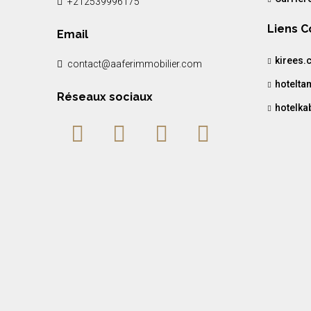
+212539996175
Liens 
Email
kirees.
contact@aaferimmobilier.com
hotelt
Réseaux sociaux
hotelka