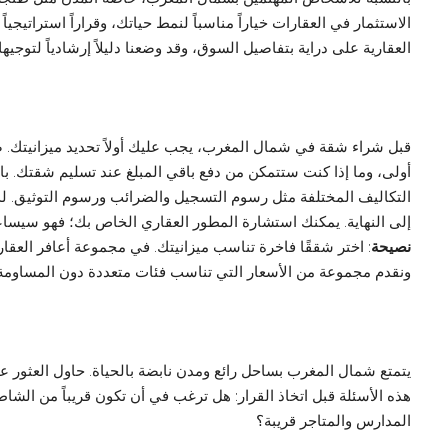
الاستثمار في العقارات خياراً مناسباً لنمط حياتك، وقراراً استراتيجيا
العقارية على دراية بتفاصيل السوق، وقد وضعنا دليلاً إرشادياً لتوج
قبل شراء شقة في شمال المغرب، يجب عليك أولاً تحديد ميزانيتك. ض
أولى، وما إذا كنت ستتمكن من دفع باقي المبلغ عند تسليم شقتك. با
التكاليف المختلفة مثل رسوم التسجيل والضرائب ورسوم التوثيق. لذا
إلى النهاية. يمكنك استشارة المطور العقاري الخاص بك؛ فهو سيس
نصيحة
: اختر شققًا فاخرة تناسب ميزانيتك. في مجموعة أعافر العق
ونقدم مجموعة من الأسعار التي تناسب فئات متعددة دون المساومة
يتمتع شمال المغرب بساحل رائع ومدن نابضة بالحياة. حاول العثور ع
هذه الأسئلة قبل اتخاذ القرار: هل ترغب في أن تكون قريباً من الشا
المدارس والمتاجر قريبة؟