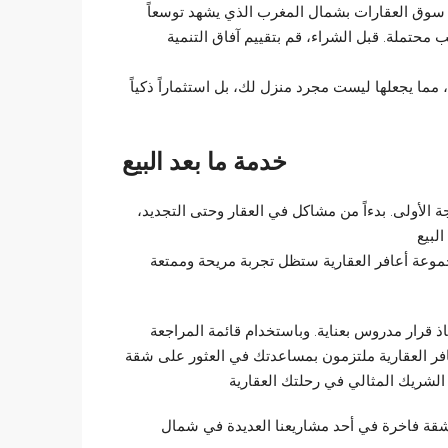
ي سوق العقارات بشمال المغرب الذي يشهد توسعاً
 محتملة. قبل الشراء، قم بتقييم آفاق التنمية
مما يجعلها ليست مجرد منزل لك، بل استثماراً ذكياً
خدمة ما بعد البيع
جة الأولى. بدءاً من مشاكل في العقار وحتى التجديد،
لبيع
جموعة أعافر العقارية ستظل تجربة مريحة وممتعة
 قرار مدروس بعناية. وباستخدام قائمة المراجعة
 العقارية ملتزمون بمساعدتك في العثور على شقة
ا الشريك المثالي في رحلتك العقارية
 لتبدأ رحلتك نحو امتلاك شقة فاخرة في أحد مشاريعنا العديدة في شمال