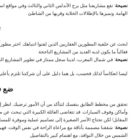
نصيحة
: تقع مشاريعنا مثل برج الأندلس الثاني والثالث وفي مواقع ا
الهامة, وتميزها بالإطلالات الخلابة وقربها من الشاطئ
ت
ابحث عن خلفية المطورين العقاريين الذين لفتوا انتباهك. اختر مطوراً
فغالباً ما يكون لديه العديد من المشاريع الناجحة
نصيحة
: في شمال المغرب، لدينا سجل ممتاز في تطوير المشاريع الناجح
Palmera ليسا انعكاساً لذلك فحسب، بل هما دليل على أن شركتنا تلتزم بأع
ضع ف
تحقق من مخطط الطابق بنفسك لتتأكد من أن الأمور ترضيك. انظر إ
وأماكن وقوف السيارات. قد تتغاضى العائلة الكبيرة التي تبحث ع
المقابل! لكن تحتاج الأسر الصغيرة إلى تصاميم عملية وموفرة للم
نصيحة
: شققنا مصممة بأناقة مع مراعاة الراحة في نفس الوقت. ف
الشمس من خلال النوافذ، مع اهتمام كبير بالتفاصيل