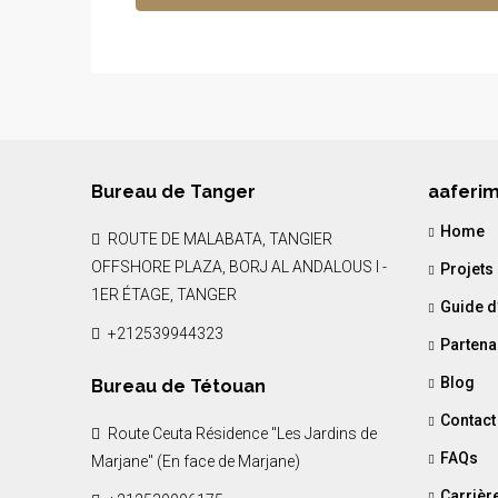
Bureau de Tanger
aaferi
Home
ROUTE DE MALABATA, TANGIER
OFFSHORE PLAZA, BORJ AL ANDALOUS I -
Projets
1ER ÉTAGE, TANGER
Guide d
+212539944323
Partena
Blog
Bureau de Tétouan
Contact
Route Ceuta Résidence "Les Jardins de
FAQs
Marjane" (En face de Marjane)
Carrièr