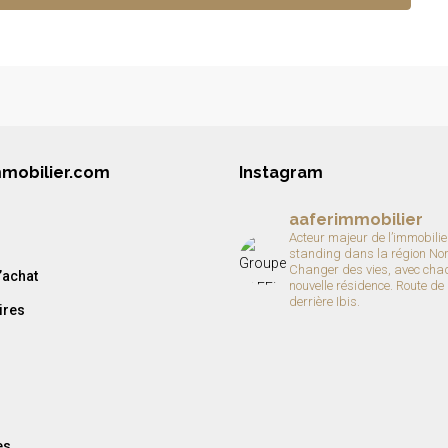
mmobilier.com
Instagram
aaferimmobilier
Acteur majeur de l’immobilie
standing dans la région No
Changer des vies, avec cha
’achat
nouvelle résidence.
Route de
derrière Ibis.
ires
es