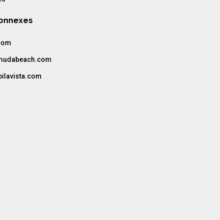
Connexes
com
amudabeach.com
bilavista.com