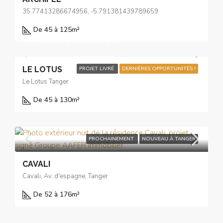
35.77413286674956, -5.791381439789659
De 45 à 125
m²
À Partir de
1.035.000 DH
LE LOTUS
PROJET LIVRÉ
DERNIÈRES OPPORTUNITÉS !
Le Lotus Tanger
De 45 à 130
m²
PROCHAINEMENT
NOUVEAU À TANGER
CAVALI
Cavali, Av. d'espagne, Tanger
De 52 à 176
m²