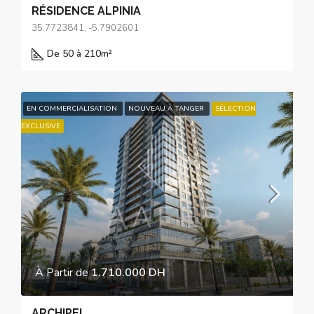
RÉSIDENCE ALPINIA
35.7723841, -5.7902601
De 50 à 210
m²
EN COMMERCIALISATION
NOUVEAU À TANGER
SÉLECTION
EXCLUSIVE
À Partir de
1.710.000 DH
ARCHIPEL