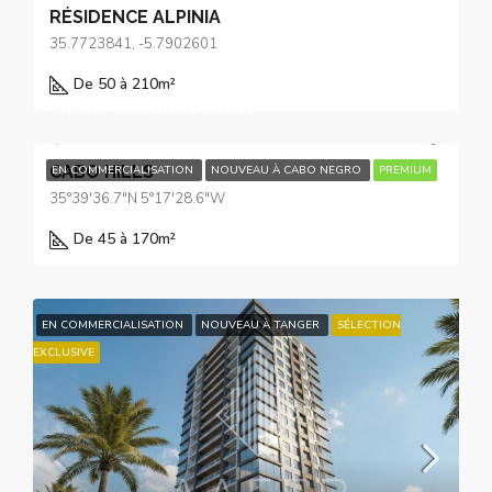
RÉSIDENCE ALPINIA
35.7723841, -5.7902601
De 50 à 210
m²
à partir de
1.350.000 DH
CABO HILLS
EN COMMERCIALISATION
NOUVEAU À CABO NEGRO
PREMIUM
35°39'36.7"N 5°17'28.6"W
De 45 à 170
m²
EN COMMERCIALISATION
NOUVEAU À TANGER
SÉLECTION
EXCLUSIVE