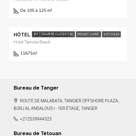
De 105 à 125 m²
HÔTEL TAMUDA BEACH
EN COMMERCIALISATION
PROJET LIVRÉ
4 ÉTOILES
Hotel Tamuda Beach
11671
m²
Bureau de Tanger
ROUTE DE MALABATA, TANGIER OFFSHORE PLAZA,
BORJ AL ANDALOUS I - 1ER ÉTAGE, TANGER
+212539944323
Bureau de Tétouan