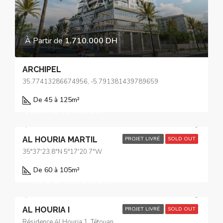
À Partir de
1.710.000 DH
ARCHIPEL
35.77413286674956, -5.791381439789659
De 45 à 125
m²
à partir de
720.000 DH
AL HOURIA MARTIL
PROJET LIVRÉ
SOLD OUT
35°37'23.8"N 5°17'20.7"W
De 60 à 105
m²
À partir de
1.575.000 DH
AL HOURIA I
PROJET LIVRÉ
SOLD OUT
Résidence Al Houria 1, Tétouan