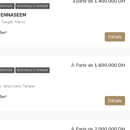
à partir de
1.400.000 DH
ISATION
NOUVEAU À TANGER
 ENNASEEM
, Tanger, Maroc
5
m²
Détails
À Partir de
1.600.000 DH
ISATION
NOUVEAU À TANGER
, tanja balia, Tangier
5
m²
Détails
À Partir de
2.000.000 DH