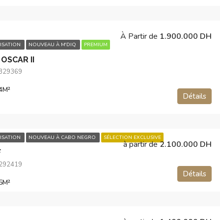
À Partir de
1.900.000 DH
ISATION
NOUVEAU À M'DIQ
PREMIUM
OSCAR II
.329369
4
M²
Détails
ISATION
NOUVEAU À CABO NEGRO
SÉLECTION EXCLUSIVE
à partir de
2.100.000 DH
F
.292419
Détails
5
M²