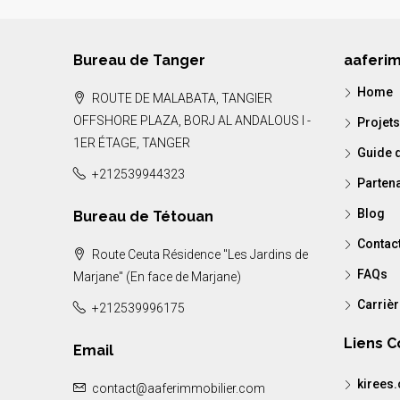
Bureau de Tanger
aaferi
Home
ROUTE DE MALABATA, TANGIER
OFFSHORE PLAZA, BORJ AL ANDALOUS I -
Projets
1ER ÉTAGE, TANGER
Guide d
+212539944323
Parten
Blog
Bureau de Tétouan
Contac
Route Ceuta Résidence "Les Jardins de
FAQs
Marjane" (En face de Marjane)
Carriè
+212539996175
Liens 
Email
kirees
contact@aaferimmobilier.com