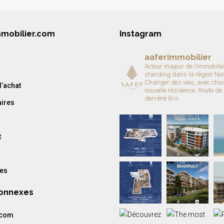
mmobilier.com
Instagram
aaferimmobilier
Acteur majeur de l’immobilie
standing dans la région No
Changer des vies, avec cha
’achat
nouvelle résidence.
Route de
derrière Ibis.
aires
t
res
Connexes
.com