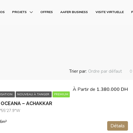
POS
PROJETS
OFFRES
AAFER BUSINESS
VISITE VIRTUELLE
Trier par:
Ordre par défaut
À Partir de
1.380.000 DH
ISATION
NOUVEAU À TANGER
PREMIUM
 OCEANA – ACHAKKAR
5°55'27.9"W
6
m²
Détails