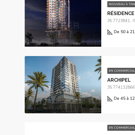
NOUVEAU À TA
RÉSIDENCE 
35.7723841, -
De 50 à 21
EN COMMERCIAL
ARCHIPEL
35.774132866
De 45 à 12
EN COMMERCIAL