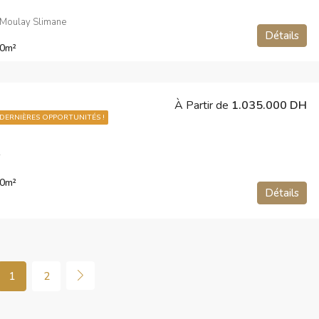
 Moulay Slimane
Détails
0
m²
À Partir de
1.035.000 DH
DERNIÈRES OPPORTUNITÉS !
r
0
m²
Détails
1
2