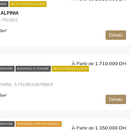
NGER
SÉLECTION EXCLUSIVE
ALPINIA
5.7902601
0
m²
Détails
À Partir de
1.710.000 DH
ISATION
NOUVEAU À TANGER
SÉLECTION EXCLUSIVE
74956, -5.791381439789659
5
m²
Détails
ISATION
DERNIÈRES OPPORTUNITÉS !
À Partir de
1.350.000 DH